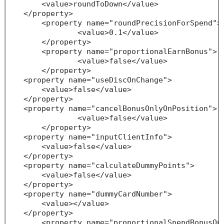
        <value>roundToDown</value>

    </property>

	<property name="roundPrecisionForSpend">

		<value>0.1</value>

	</property>

	<property name="proportionalEarnBonus">

		<value>false</value>

	</property>

    <property name="useDiscOnChange">

        <value>false</value>

    </property>

    <property name="cancelBonusOnlyOnPosition">

		<value>false</value>

	</property>

    <property name="inputClientInfo">

        <value>false</value>

    </property>

    <property name="calculateDummyPoints">

        <value>false</value>

    </property>

    <property name="dummyCardNumber">

        <value></value>

    </property>

	<property name="proportionalSpendBonusOnPo