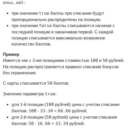
onus.xml
:
при значении
true
баллы при списании будут
пропорционально распределены на позиции,
при значении
false
баллы списываются начиная с
последней позиции и заканчивая первой. С каждой
позиции списывается максимально возможное
количество баллов.
Пример
Имеется чек с 2-мя позициями стоимостью
100
и
50
рублей.
На позицию распространяется правило списания бонусов
без ограничения.
С карты списывается
50
баллов.
Значение параметра
true
:
для 1-й позиции (
100
рублей) цена с учетом списания
баллов:
100
-
33.34
=
66.66
рублей,
для 2-й позиции (
50
рублей) цена с учетом списания
баллов:
50
-
16.66
=
33.34
рублей.