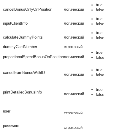
true
cancelBonusOnlyOnPosition
логический
false
true
inputClientInfo
логический
false
true
calculateDummyPoints
логический
false
dummyCardNumber
строковый
true
proportionalSpendBonusOnPosition
логический
false
true
cancelEarnBonusWithID
логический
false
true
printDetailedBonusInfo
логический
false
user
строковый
password
строковый