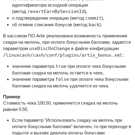
идентификатора исходной операции
(метод
revertEarnBySessionId
),
о подтверждении операции (метод
commit
),
об отмене списания бонусов (метод
back
).
В кассовом ПО Artix реализована возможность применения
скидки на мелочь, при оплате бонусными баллами, задается
параметром
useDiscOnChange
в файле конфигурации
/linuxcash/cash/conf/plugins/artix_bonus.xml
:
значение параметра
true
при оплате чека бонусными
баллами скидка на мелочь остается в чеке,
значение параметра
false
при оплате чека бонусными
баллами скидка на мелочь удаляется из чека.
Пример
Стоимость чека 100.50, применяется скидка на мелочь
равная 0.50.
Если параметр "Использовать скидку на мелочь при
оплате бонусными баллами" включен, то при переходе в
подытог и вызове диалога оплаты бонусами