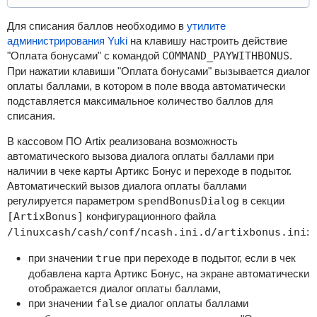
Для списания баллов необходимо в
утилите
администрирования Yuki
на клавишу настроить действие
"Оплата бонусами" с командой
COMMAND_PAYWITHBONUS
.
При нажатии клавиши "Оплата бонусами" вызывается диалог
оплаты баллами, в котором в поле ввода автоматически
подставляется максимальное количество баллов для
списания.
В кассовом ПО Artix реализована возможность
автоматического вызова диалога оплаты баллами при
наличии в чеке карты Артикc Бонус и переходе в подытог.
Автоматический вызов диалога оплаты баллами
регулируется параметром
spendBonusDialog
в секции
[ArtixBonus]
конфигурационного файла
/linuxcash/cash/conf/ncash.ini.d/artixbonus.ini
:
при значении
true
при переходе в подытог, если в чек
добавлена карта Артикc Бонус, на экране автоматически
отображается диалог оплаты баллами,
при значении
false
диалог оплаты баллами