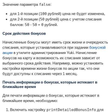
Значение параметра
false
:
для 1-й позиции (
100
рублей) цена не будет изменена,
для 2-й позиции (
50
рублей) цена с учетом списания
баллов:
50
-
50
=
0
рублей.
Срок действия бонусов
Начисленные бонусы могут иметь срок жизни и очередность
списания, которые устанавливаются при задании
бонусной
акции
в утилите администрирования Yuki. Начисление
бонусов на карту и возможность их списания зависит от
выбранного срока действия. Например, можно установить
настройки времени жизни бонусов по акции так, что они
будут доступны к списанию через 1 месяц.
Печать информации о бонусах, которые истекают в
ближайшее время
Для печати информации о бонусах, которые истекают в
ближайшее время, необходимо:
Включить настройку
printDetailedBonusInfo
для