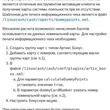
является отличным инструментом мотивации клиента на
получение карты системы лояльности при ее отсутствии.
Шаблоном для печати информационного чека является файл
/linuxcash/cash/reports/dummypoints.xml
.
Механизм расчета возможного начисления баллов
основывается на данных номинальной карты. Для настройки
печати информационного чека необходимо:
Создать группу карт с типом Артикс Бонус.
Добавить карту с номером, соответствующим маске
группы карт (см. п.1).
В
файле
/linuxcash/cash/conf/plugins/artix_bon
us.xml
:
Для параметра
calculateDummyPoints
установить значение
true
,
В параметре
dummyCardNumber
указать номер
номинальной карты (см. п.2),
Настроить бонусную акцию.
При закрытии чека продажи будет напечатан