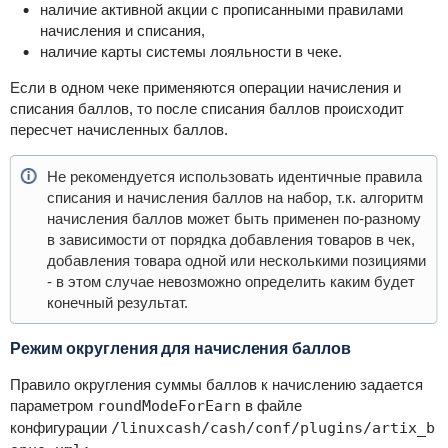
наличие активной акции с прописанными правилами
начисления и списания,
наличие карты системы лояльности в чеке.
Если в одном чеке применяются операции начисления и
списания баллов, то после списания баллов происходит
пересчет начисленных баллов.
Не рекомендуется использовать идентичные правила
списания и начисления баллов на набор, т.к. алгоритм
начисления баллов может быть применен по-разному
в зависимости от порядка добавления товаров в чек,
добавления товара одной или несколькими позициями
- в этом случае невозможно определить каким будет
конечный результат.
Режим округления для начисления баллов
Правило округления суммы баллов к начислению задается
параметром
roundModeForEarn
в файле
конфигурации
/linuxcash/cash/conf/plugins/artix_b