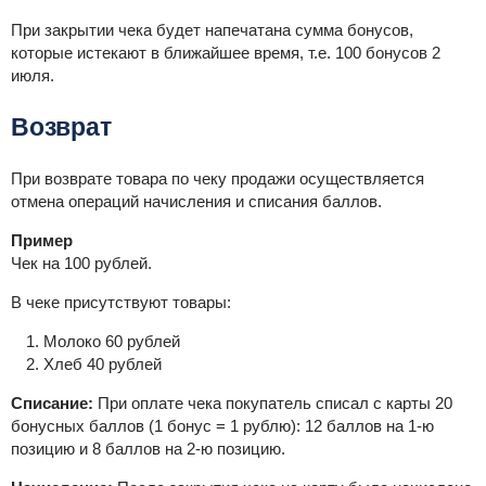
При закрытии чека будет напечатана сумма бонусов,
которые истекают в ближайшее время, т.е. 100 бонусов 2
июля.
Возврат
При возврате товара по чеку продажи осуществляется
отмена операций начисления и списания баллов.
Пример
Чек на 100 рублей.
В чеке присутствуют товары:
Молоко 60 рублей
Хлеб 40 рублей
Списание:
При оплате чека покупатель списал с карты 20
бонусных баллов (1 бонус = 1 рублю): 12 баллов на 1-ю
позицию и 8 баллов на 2-ю позицию.