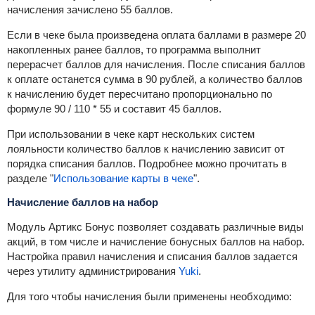
начисления зачислено 55 баллов.
Если в чеке была произведена оплата баллами в размере 20
накопленных ранее баллов, то программа выполнит
перерасчет баллов для начисления. После списания баллов
к оплате останется сумма в 90 рублей, а количество баллов
к начислению будет пересчитано пропорционально по
формуле 90 / 110 * 55 и составит 45 баллов.
При использовании в чеке карт нескольких систем
лояльности количество баллов к начислению зависит от
порядка списания баллов.
Подробнее можно прочитать в
разделе "
Использование карты в чеке
".
Начисление баллов на набор
Модуль Артикс Бонус позволяет создавать различные виды
акций, в том числе и начисление бонусных баллов на набор.
Настройка правил начисления и списания баллов задается
через утилиту администрирования
Yuki
.
Для того чтобы начисления были применены необходимо: