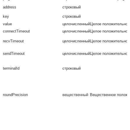
address
строковый
key
строковый
value
целочисленный
Целое положительное
connectTimeout
целочисленный
Целое положительное
recvTimeout
целочисленный
Целое положительное
sendTimeout
целочисленный
Целое положительное
terminalId
строковый
roundPrecision
вещественный
Вещественное положи