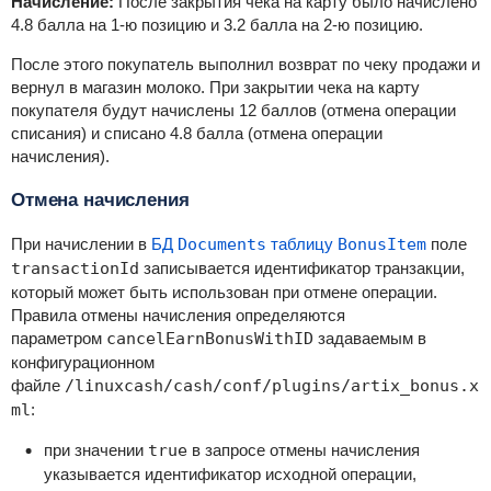
Начисление:
После закрытия чека на карту было начислено
4.8 балла на 1-ю позицию и 3.2 балла на 2-ю позицию.
После этого покупатель выполнил возврат по чеку продажи и
вернул в магазин молоко. При закрытии чека на карту
покупателя будут начислены 12 баллов (отмена операции
списания) и списано 4.8 балла (отмена операции
начисления).
Отмена начисления
При начислении в
БД
Documents
таблицу
BonusItem
поле
transactionId
записывается идентификатор транзакции,
который может быть использован при отмене операции.
Правила отмены начисления определяются
параметром
cancelEarnBonusWithID
задаваемым в
конфигурационном
файле
/linuxcash/cash/conf/plugins/artix_bonus.x
ml
:
при значении
true
в запросе отмены начисления
указывается идентификатор исходной операции,