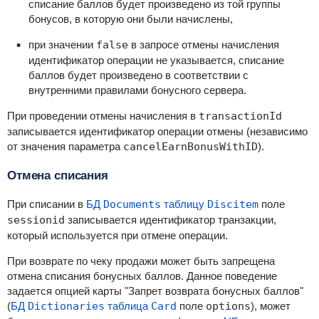
списание баллов будет произведено из той группы
бонусов, в которую они были начислены,
при значении
false
в запросе отмены начисления
идентификатор операции не указывается, списание
баллов будет произведено в соответствии с
внутренними правилами бонусного сервера.
При проведении отмены начисления в
transactionId
записывается идентификатор операции отмены (независимо
от значения параметра
cancelEarnBonusWithID
).
Отмена списания
При списании в
БД
Documents
таблицу
Discitem
поле
sessionid
записывается идентификатор транзакции,
который используется при отмене операции.
При возврате по чеку продажи может быть запрещена
отмена списания бонусных баллов. Данное поведение
задается опцией карты "Запрет возврата бонусных баллов"
(
БД
Dictionaries
таблица
Card
поле
options
), может