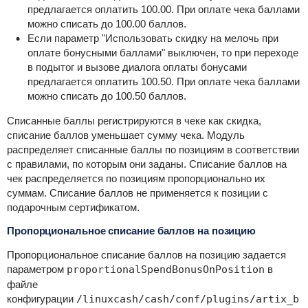
предлагается оплатить 100.00. При оплате чека баллами
можно списать до 100.00 баллов.
Если параметр "Использовать скидку на мелочь при
оплате бонусными баллами" выключен, то при переходе
в подытог и вызове диалога оплаты бонусами
предлагается оплатить 100.50. При оплате чека баллами
можно списать до 100.50 баллов.
Списанные баллы регистрируются в чеке как скидка,
списание баллов уменьшает сумму чека. Модуль
распределяет списанные баллы по позициям в соответствии
с правилами, по которым они заданы. Списание баллов на
чек распределяется по позициям пропорционально их
суммам. Списание баллов не применяется к позиции с
подарочным сертификатом.
Пропорциональное списание баллов на позицию
Пропорциональное списание баллов на позицию задается
параметром
proportionalSpendBonusOnPosition
в
файле
конфигурации
/linuxcash/cash/conf/plugins/artix_b