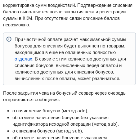
корректировка сумм воздействий. Подтверждение списания
баллов выполняется после закрытия чека и регистрации
суммы в ККМ. При отсутствии связи списание баллов
невозможно.
При частичной оплате расчет максимальной суммы
бонусов для списания будет выполнен по товарам,
находящимся в еще не оплаченных полностью
отделах
. В связи с этим количество доступных для
списания бонусов, вычисленных перед оплатой и
количество доступных для списания бонусов,
вычисленных после оплаты, может различаться.
После закрытия чека на бонусный сервер через очередь
отправляются сообщения:
о начислении бонусов (метод
add
),
об отмене начисления бонусов без указания
идентификатора исходной операции (метод
sub
),
о списании бонусов (метод
sub
),
об отмене начисления бонусов с указанием