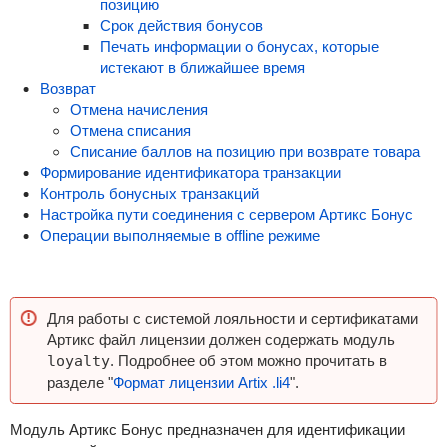
позицию
Срок действия бонусов
Печать информации о бонусах, которые
истекают в ближайшее время
Возврат
Отмена начисления
Отмена списания
Списание баллов на позицию при возврате товара
Формирование идентификатора транзакции
Контроль бонусных транзакций
Настройка пути соединения с сервером Артикс Бонус
Операции выполняемые в offline режиме
Для работы с системой лояльности и сертификатами
Артикс файл лицензии должен содержать модуль
loyalty
. Подробнее об этом можно прочитать в
разделе "
Формат лицензии Artix .li4
".
Модуль Артикс Бонус предназначен для идентификации