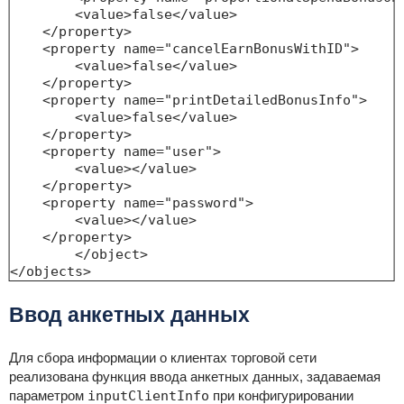
        <value>false</value>

    </property>

    <property name="cancelEarnBonusWithID">

        <value>false</value>

    </property>

    <property name="printDetailedBonusInfo">

        <value>false</value>

    </property>

    <property name="user">

        <value></value>

    </property>

    <property name="password">

        <value></value>

    </property>

 	</object>

</objects>
Ввод анкетных данных
Для сбора информации о клиентах торговой сети
реализована функция ввода анкетных данных, задаваемая
параметром
inputClientInfo
при конфигурировании