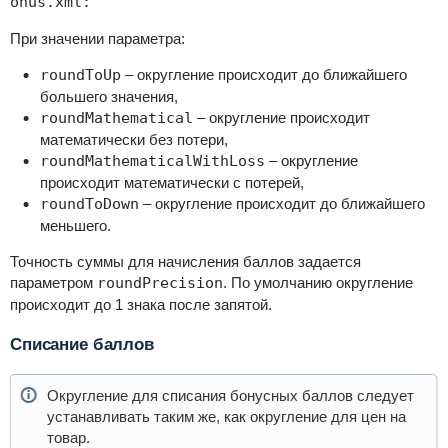
onus.xml:
При значении параметра:
roundToUp
– округление происходит до ближайшего
большего значения,
roundMathematical
– округление происходит
математически без потери,
roundMathematicalWithLoss
– округление
происходит математически с потерей,
roundToDown
– округление происходит до ближайшего
меньшего.
Точность суммы для начисления баллов задается
п
араметром
roundPrecision
. По умолчанию округление
происходит до 1 знака после запятой.
Списание баллов
Округление для списания бонусных баллов следует
устанавливать таким же, как округление для цен на
товар.