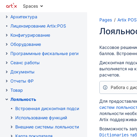
Spaces
Установка и обновление
Архитектура
Pages
Artix PO
Лицензирование Artix:POS
Лояльно
Конфигурирование
Оборудование
Кассовое решение
Программные фискальные регистраторы
баллов. Встроенн
Сеанс работы
Дисконтная подс
выполняется на 
Документы
расчетов.
Отчеты ФР
Работа с д
Товар
Лояльность
Для предоставле
систем лояльнос
Встроенная дисконтная подсистема
лояльности необх
Использование функций
Artix поддержива
Внешние системы лояльности
Возможность запр
та
Dictionaries
Карта покупателя