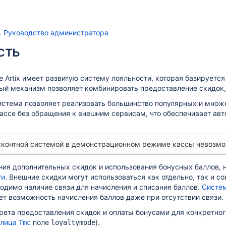
S. Руководство администратора
сть
 Artix имеет развитую систему лояльности, которая базируетс
ый механизм позволяет комбинировать предоставление скидок,
истема позволяет реализовать большинство популярных и множе
кассе без обращения к внешним сервисам, что обеспечивает ав
исконтной системой в демонстрационном режиме кассы невозмо
ния дополнительных скидок и использования бонусных баллов,
ти
. Внешние скидки могут использоваться как отдельно, так и 
одимо наличие связи для начисления и списания баллов.
Систем
ет возможность начисления баллов даже при отсутствии связи.
ета предоставления скидок и оплаты бонусами для конкретног
блица
поле
).
Tmc
loyaltymode