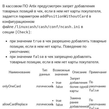
В кассовом ПО Artix предусмотрен запрет добавления
товарных позиций в чек, если в нем нет карты покупателя,
задается параметром
addPositionWithoutCard
в
конфигурационном
файле
/linuxcash/cash/conf/ncash.ini
в
секции
[Check]
:
при значении
true
в чек разрешено добавлять товарные
позиции, если в нем нет карты. Поведение по
умолчанию;
при значении
false
в чек запрещено добавлять
товарные позиции, если в нем нет карты покупателя.
Тип
Возможные
Наименование
Описание
Примечания
данных
значения
Запрет
По
true
добавления
onlyOneCard
логический
умолчанию
false
более одной
false
карты
Замена
По
true
ранее
allowCardReplace
логический
умолчанию
false
добавленной
false