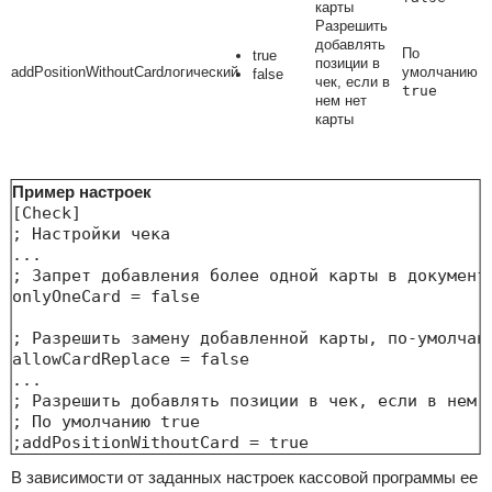
карты
Разрешить
добавлять
По
true
позиции в
addPositionWithoutCard
логический
умолчанию
false
чек, если в
true
нем нет
карты
Пример настроек
[Check]

; Настройки чека

...

; Запрет добавления более одной карты в документ,
onlyOneCard = false

; Разрешить замену добавленной карты, по-умолчани
allowCardReplace = false

...

; Разрешить добавлять позиции в чек, если в нем н
; По умолчанию true

;addPositionWithoutCard = true
В зависимости от заданных настроек кассовой программы ее