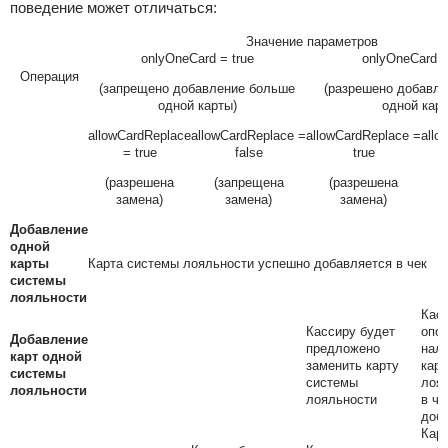
поведение может отличаться:
Значение параметров
onlyOneCard = true
onlyOneCard =
Операция
(
запрещено
добавление больше
(разрешено
добавле
одной карты)
одной кар
allowCardReplace
allowCardReplace =
allowCardReplace =
allo
= true
false
true
(разрешена
(запрещена
(разрешена
замена
)
замена
)
замена
)
Добавление
одной
карты
Карта системы лояльности успешно добавляется в чек
системы
лояльности
Кас
Кассиру будет
опо
Добавление
предложено
нали
карт одной
заменить карту
кар
системы
системы
лоял
лояльности
лояльности
в че
доб
Кар