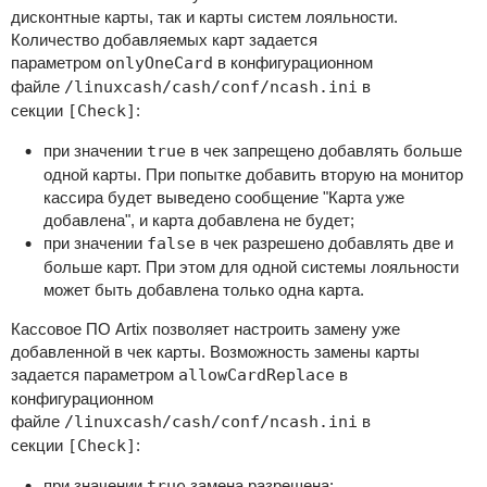
дисконтные карты, так и карты систем лояльности.
Количество добавляемых карт задается
параметром
onlyOneCard
в конфигурационном
файле
/linuxcash/cash/conf/ncash.ini
в
секции
[Check]
:
при значении
true
в чек запрещено добавлять больше
одной карты. При попытке добавить вторую на монитор
кассира будет выведено сообщение "Карта уже
добавлена", и карта добавлена не будет;
при значении
false
в чек разрешено добавлять две и
больше карт. При этом для одной системы лояльности
может быть добавлена только одна карта.
Кассовое ПО Artix позволяет настроить замену уже
добавленной в чек карты. Возможность замены карты
задается параметром
allowCardReplace
в
конфигурационном
файле
/linuxcash/cash/conf/ncash.ini
в
секции
[Check]
:
при значении
true
замена разрешена: