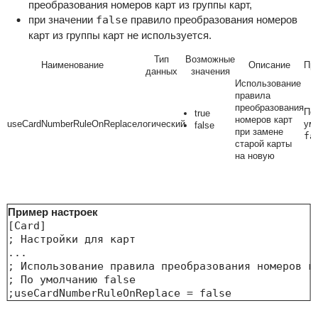
преобразования номеров карт из группы карт,
при значении
false
правило преобразования номеров
карт из группы карт не используется.
Тип
Возможные
Наименование
Описание
Пр
данных
значения
Использование
правила
преобразования
По
true
номеров карт
useCardNumberRuleOnReplace
логический
ум
false
при замене
fa
старой карты
на новую
Пример настроек
[Card]

; Настройки для карт

...

; Использование правила преобразования номеров ка
; По умолчанию false

;useCardNumberRuleOnReplace = false