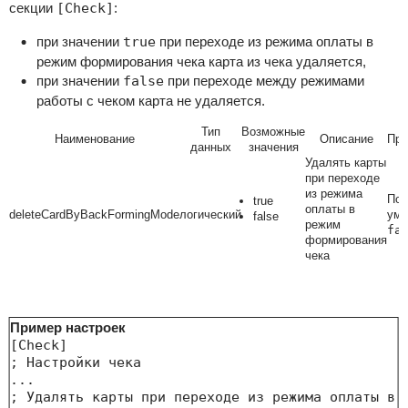
секции
[Check]
:
при значении
true
при переходе из режима оплаты в
режим формирования чека карта из чека удаляется,
при значении
false
при переходе между режимами
работы с чеком карта не удаляется.
Тип
Возможные
Наименование
Описание
При
данных
значения
Удалять карты
при переходе
из режима
По
true
оплаты в
deleteCardByBackFormingMode
логический
умо
false
режим
fa
формирования
чека
Пример настроек
[Check]

; Настройки чека

...

; Удалять карты при переходе из режима оплаты в р