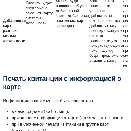
Кассир будет
Карты систем
доб
Кассиру будет
оповещен об уже
лояльности
чек
предложено
добавленной
успешно
доба
заменить карту
карте, добавление
добавляются в
при
системы
Добавление
нескольких карт
чек. При попытке
сис
лояльности
карт
запрещено
добавить карту,
лоя
разных
принадлежащую к
при
систем
системе
чек
лояльности
лояльности уже
опо
присутствующей в
нали
чеке, кассиру
при 
будет предложено
сис
заменить карту
лоял
не 
Печать квитанции с информацией о
карте
Информация о карте может быть напечатана:
в чеке продажи (
sale.xml
);
при запросе информации о карте (
cardbalance
.xml
);
при включенной печати квитанции в группе карт
(
cardinfo
.xml
).