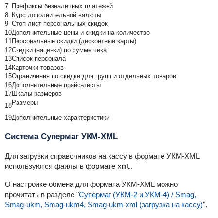
7
Префиксы безналичных платежей
8
Курс дополнительной валюты
9
Стоп-лист персональных скидок
10
Дополнительные цены и скидки на количество
11
Персональные скидки (дисконтные карты)
12
Скидки (наценки) по сумме чека
13
Список персонала
14
Карточки товаров
15
Ограничения по скидке для групп и отдельных товаров
16
Дополнительные прайс-листы
17
Шкалы размеров
Размеры
18
19
Дополнительные характеристики
Система Супермаг УКМ-XML
Для загрузки справочников на кассу в формате УКМ-XML
используются файлы в формате
xml
.
О настройке обмена для формата УКМ-XML можно
прочитать в разделе "
Супермаг (УКМ-2 и УКМ-4) / Smag,
Smag-ukm, Smag-ukm4, Smag-ukm-xml (загрузка на кассу)
".