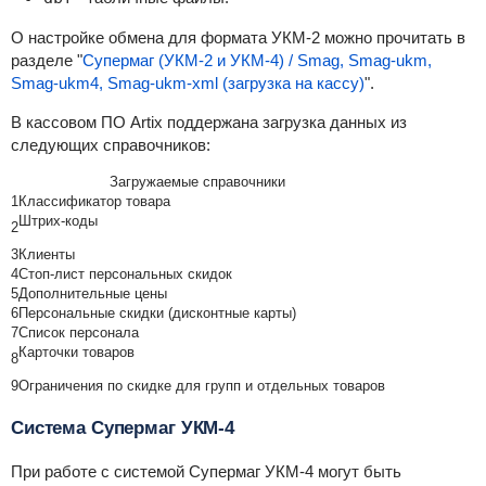
О настройке обмена для формата УКМ-2 можно прочитать в
разделе "
Супермаг (УКМ-2 и УКМ-4) / Smag, Smag-ukm,
Smag-ukm4, Smag-ukm-xml (загрузка на кассу)
".
В кассовом ПО Artix поддержана загрузка данных из
следующих справочников:
Загружаемые справочники
1
Классификатор товара
Штрих-коды
2
3
Клиенты
4
Стоп-лист персональных скидок
5
Дополнительные цены
6
Персональные скидки (дисконтные карты)
7
Список персонала
Карточки товаров
8
9
Ограничения по скидке для групп и отдельных товаров
Система Супермаг УКМ-4
При работе с системой Супермаг УКМ-4 могут быть