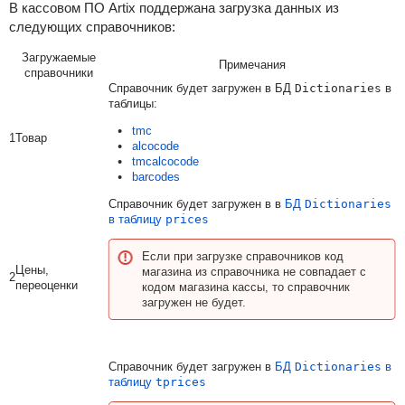
В кассовом ПО Artix поддержана загрузка данных из
следующих справочников:
Загружаемые
Примечания
справочники
Справочник будет загружен в БД
Dictionaries
в
таблицы:
tmc
1
Товар
alcocode
tmcalcocode
barcodes
Справочник будет загружен в в
БД
Dictionaries
в таблицу
prices
Если при загрузке справочников код
Цены,
магазина из справочника не совпадает с
2
переоценки
кодом магазина кассы, то справочник
загружен не будет.
Справочник будет загружен в
БД
Dictionaries
в
таблицу
tprices