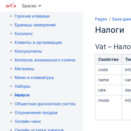
Spaces
Весы с печатью этикеток
Горячие клавиши
Pages
База дан
Единицы измерения
Налоги
Каталоги
Клиенты и организации
Vat – Нало
Консультанты
Свойство
Ти
Контроль аномального количества товара
Магазины
code
int
Меню и клавиатура
name
var
Наборы
rate
dec
Налоги
mode
int
Объектная дисконтная система
Ограничения продаж
Онлайн-чеки
Онлайн остатки товаров