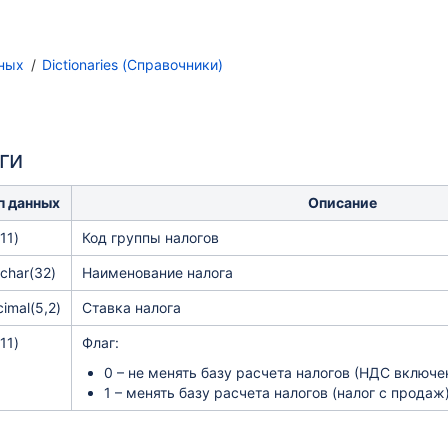
ных
Dictionaries (Справочники)
ги
п данных
Описание
(11)
Код группы налогов
char(32)
Наименование налога
imal(5,2)
Ставка налога
(11)
Флаг:
0 – не менять базу расчета налогов (НДС включе
1 – менять базу расчета налогов (налог с продаж)