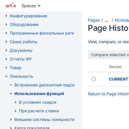
Spaces
Лицензирование Artix:POS
Конфигурирование
Pages
Исполь
…
Оборудование
Page Histo
Программные фискальные регистраторы
Сеанс работы
View, compare, or rest
Документы
Отчеты ФР
Version
Товар
Лояльность
CURRENT
Встроенная дисконтная подсистема
Использование функций
Return to Page Infor
В условиях скидок
При расчете ставки
Внешние системы лояльности
Карта покупателя