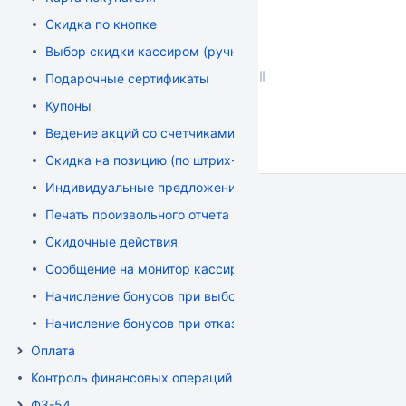
Скидка по кнопке
Выбор скидки кассиром (ручная скидка)
Подарочные сертификаты
Купоны
Ведение акций со счетчиками
Скидка на позицию (по штрих-коду)
Индивидуальные предложения по карте
Печать произвольного отчета
Скидочные действия
Сообщение на монитор кассира (макроподстановки)
Начисление бонусов при выборе определенного вида оп
Начисление бонусов при отказе от печати чека
Оплата
Контроль финансовых операций
ФЗ-54