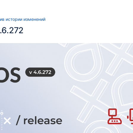
ив истории изменений
.6.272