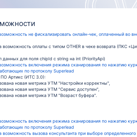
зможности
возможность не фискализировать онлайн-чек, оплаченный во в
а возможность оплаты с типом OTHER в чеке возврата (ПКС «Ц
данных для поля chipId с string на int (PriorityApi)
возможность включения режима сканирования по нажатию кур
работающих по протоколу Superlead
ПО Артикс (ИТС 3.0):
зована новая метрика УТМ "Настройки корректны",
зована новая метрика УТМ "Сервис доступен",
зована новая метрика УТМ "Возраст буфера".
возможность включения режима сканирования по нажатию кур
работающих по протоколу Superlead
а возможность вызова консультанта при выборе определенного 