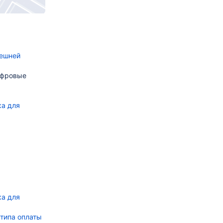
нешней
ифровые
ка для
ка для
типа оплаты