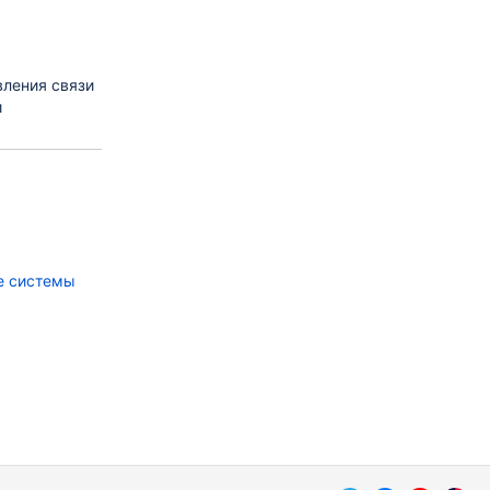
вления связи
и
е системы