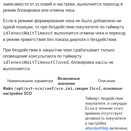
зависимости от условий и настроек, выполнится переход в
режим блокировки или отмена чека.
Если в режиме формирования чека не было добавлено ни
одной позиции, то при бездействии покупателя по таймауту
idlenessWaitTimeout
выполнится отмена чека и переход
в режим приветствия без показа диалога о бездействии.
При бездействии в закрытом чеке срабатывает только
оповещение консультанта по таймауту
idlenessWaitTimeoutClosed
, блокировка кассы не
выполняется.
Возможные
Наименование параметра
Описание
значения
Файл
/opt/sst-sco/conf/sco.ini
, секция
[Sco]
, основные
настройки SCO
Таймаут бездействия
покупателя, в секундах
Если в течении этого
времени отсутствует
активность покупателя
и настройка
attendantHelp
включена,