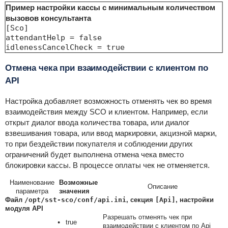
Пример настройки кассы с минимальным количеством
вызовов консультанта
[Sco]

attendantHelp = false

idlenessCancelCheck = true
Отмена чека при взаимодействии с клиентом по
API
Настройка добавляет возможность отменять чек во время
взаимодействия между SCO и клиентом. Например, если
открыт диалог ввода количества товара, или диалог
взвешивания товара, или ввод маркировки, акцизной марки,
то при бездействии покупателя и соблюдении других
ограничений будет выполнена отмена чека вместо
блокировки кассы. В процессе оплаты чек не отменяется.
Наименование
Возможные
Описание
параметра
значения
Файл
/opt/sst-sco/conf/api.ini
, секция
[Api]
, настройки
модуля API
Разрешать отменять чек при
true
взаимодействии с клиентом по Api