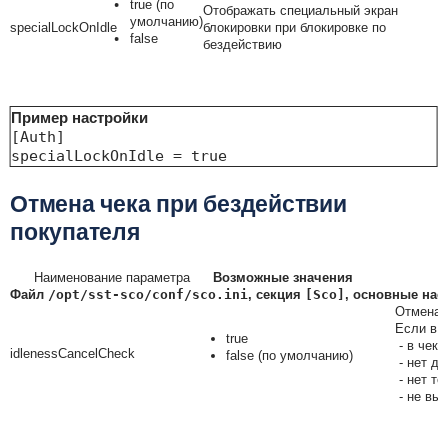
true (по
Отображать специальный экран
умолчанию)
specialLockOnIdle
блокировки при блокировке по
false
бездействию
Пример настройки
[Auth]

specialLockOnIdle = true
Отмена чека при бездействии
покупателя
Наименование параметра
Возможные значения
Файл
/opt/sst-sco/conf/sco.ini
, секция
[Sco]
, основные нас
Отмена 
Если в 
true
- в чеке
idlenessCancelCheck
false (по умолчанию)
- нет ди
- нет то
- не вы