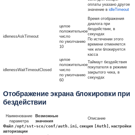
оплаты указано другое
значение в
idleTimeout
Время отображения
диалога при
целое
бездействии, в
положительное
секундах
idlenessAskTimeout
число
По истечении этого
по умолчанию
времени отменяется
10
чек или блокируется
касса
целое
Таймаут бездействия
положительное
покупателя в режиме
idlenessWaitTimeoutClosed
число
закрытого чека, в
по умолчанию
секундах
60
Отображение экрана блокировки при
бездействии
Наименование
Возможные
Описание
параметра
значения
Файл
/opt/sst-sco/conf/auth.ini
, секция
[Auth]
, настройки
авторизации