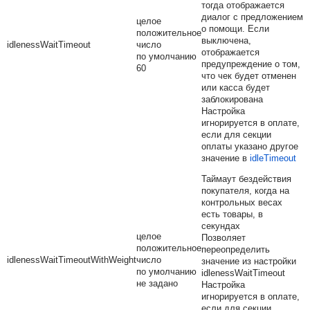
тогда отображается
диалог с предложением
целое
о помощи. Если
положительное
выключена,
idlenessWaitTimeout
число
отображается
по умолчанию
предупреждение о том,
60
что чек будет отменен
или касса будет
заблокирована
Настройка
игнорируется в оплате,
если для секции
оплаты указано другое
значение в
idleTimeout
Таймаут бездействия
покупателя, когда на
контрольных весах
есть товары, в
секундах
целое
Позволяет
положительное
переопределить
idlenessWaitTimeoutWithWeight
число
значение из настройки
по умолчанию
idlenessWaitTimeout
не задано
Настройка
игнорируется в оплате,
если для секции