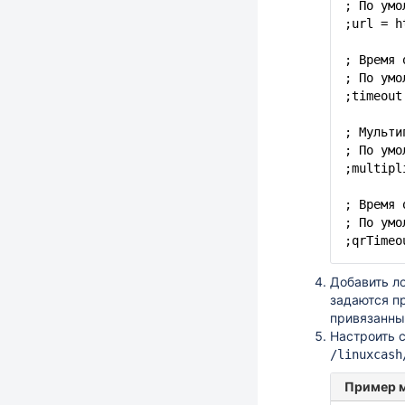
; По ум
;url =
h
; Время 
; По умо
;timeout
; Мульти
; По умо
;multipl
; Время 
; По умо
;qrTimeo
Добавить л
задаются п
привязанны
Настроить 
/linuxcash
Пример 