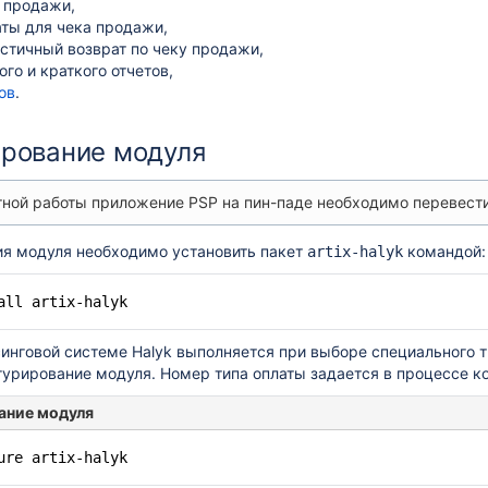
а продажи,
аты для чека продажи,
астичный возврат по чеку продажи,
ого и краткого отчетов,
ов
.
рование модуля
ной работы приложение PSP на пин-паде необходимо перевести
ия модуля необходимо установить пакет
командой:
artix-halyk
all artix-halyk
инговой системе Halyk выполняется при выборе специального т
урирование модуля. Номер типа оплаты задается в процессе к
ание модуля
ure artix-halyk