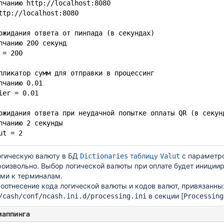
олчанию
http://localhost:8080
ttp://localhost:8080
ожидания ответа от пинпада (в секундах)
лчанию 200 секунд
 = 200
пликатор сумм для отправки в процессинг
лчанию 0.01
ier = 0.01
ожидания ответа при неудачной попытке оплаты QR (в секун
лчанию 2 секунды
ut = 2
огическую валюту в БД
таблицу
с парамет
Dictionaries
Valut
роизвольно. Выбор логической валюты при оплате будет иниции
ми к терминалам.
соотнесение кода логической валюты и кодов валют, привязанн
в секции [
/cash/conf/ncash.ini.d/processing.ini
Processing
маппинга