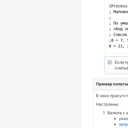
[Process
; Маппин
;
; По умо
; <Код л
; Список
;8 = 7, 
8 = 21, 
Если п
считы
Пример оплаты
В чеке присутст
Настроены:
Валюта с 
ука
запр