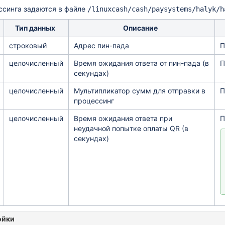
ссинга задаются в файле
/linuxcash/cash/paysystems/halyk/h
Тип данных
Описание
строковый
Адрес пин-пада
П
целочисленный
Время ожидания ответа от пин-пада (в
П
секундах)
целочисленный
Мультипликатор сумм для отправки в
П
процессинг
целочисленный
Время ожидания ответа при
П
неудачной попытке оплаты QR (в
секундах)
ойки