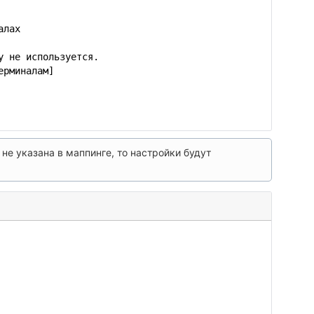
алах
у не используется.
ерминалам]
 не указана в маппинге, то настройки будут