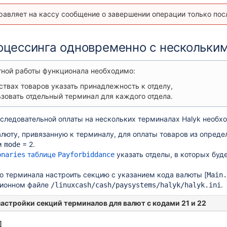
равляет на кассу сообщение о завершении операции только пос
оцессинга одновременно с нескольки
тной работы функционала необходимо:
ствах товаров указать принадлежность к отделу,
зовать отдельный терминал для каждого отдела.
следовательной оплаты на нескольких терминалах Halyk необх
люту, привязанную к терминалу, для оплаты товаров из опреде
м
= 2.
mode
таблице
указать отделы,
в которых буд
onaries
Payforbiddance
о терминала настроить секцию с указанием кода валюты [
Main.
ционном файле
.
/linuxcash/cash/paysystems/halyk/halyk.ini
астройки секций терминалов для валют с кодами 21 и 22
]