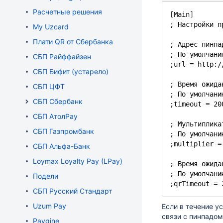
Расчетные решения
[Main]
; Настройки п
My Uzсard
Плати QR от Сбербанка
; Адрес пинпа
; По умолчан
СБП Райффайзен
;url =
http:/
СБП Бифит (устарело)
; Время ожида
СБП ЦФТ
; По умолчани
СБП Сбербанк
;timeout = 20
СБП АтолPay
; Мультиплика
СБП Газпромбанк
; По умолчани
;multiplier =
СБП Альфа-Банк
Loymax Loyalty Pay (LPay)
; Время ожида
; По умолчани
Подели
;qrTimeout = 
СБП Русский Стандарт
Uzum Pay
Если в течение у
связи с пинпадом
Paygine