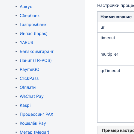
Настройки проце
Аркус
Сбербанк
Наименование
Газпромбанк
url
Инпас (Inpas)
timeout
YARUS
Белэксимгарант
multiplier
Ланит (TR-POS)
PaymeGO
qrTimeout
ClickPass
О!плати
WeChat Pay
Kaspi
Процессинг PAX
Кошелёк Pay
Пример настр
Мегар (Megar)