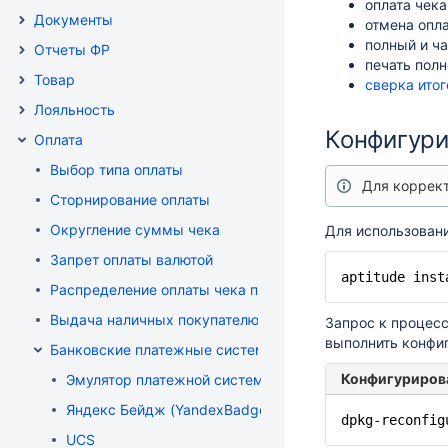
оплата чек
Документы
отмена опл
полный и ч
Отчеты ФР
печать полн
Товар
сверка итог
Лояльность
Конфигури
Оплата
Выбор типа оплаты
Для коррект
Сторнирование оплаты
Округление суммы чека
Для использован
Запрет оплаты валютой
aptitude inst
Распределение оплаты чека по нескольким ФР
Выдача наличных покупателю при безналичной оплате
Запрос к процесс
выполнить конфиг
Банковские платежные системы
Конфигуриров
Эмулятор платежной системы "Автономный терминал"
Яндекс Бейдж (YandexBadge)
dpkg-reconfig
UCS