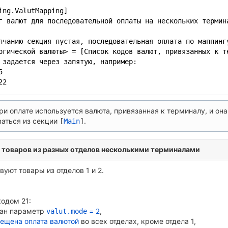
ing.ValutMapping]
г валют для последовательной оплаты на нескольких термин
лчанию секция пустая, последовательная оплата по маппинг
огической валюты> = [Список кодов валют, привязанных к т
 задается через запятую, например:
5
22
ри оплате используется валюта, привязанная к терминалу, и она
ваться из секции
.
[
Main
]
 товаров из разных отделов несколькими терминалами
вуют товары из отделов 1 и 2.
кодом 21:
зан параметр
=
,
valut.mode
2
ещена оплата валютой
во всех отделах, кроме отдела 1,