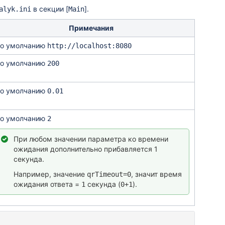
в секции [
].
alyk.ini
Main
Примечания
о умолчанию
http://localhost:8080
о умолчанию
200
о умолчанию
0.01
о умолчанию
2
При любом значении параметра ко времени
ожидания дополнительно прибавляется 1
секунда.
Например, значение
, значит время
qrTimeout=0
ожидания ответа =
секунда (
).
1
0+1