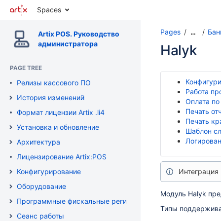
Spaces
Pages
Бан
…
Artix POS. Руководство
администратора
Halyk
PAGE TREE
Конфигур
Релизы кассового ПО
Работа пр
История изменений
Оплата по
Печать от
Формат лицензии Artix .li4
Печать кр
Установка и обновление
Шаблон сл
Логирова
Архитектура
Лицензирование Artix:POS
Конфигурирование
Интеграция 
Оборудование
Модуль Halyk пре
Программные фискальные регистраторы
Типы поддержив
Сеанс работы