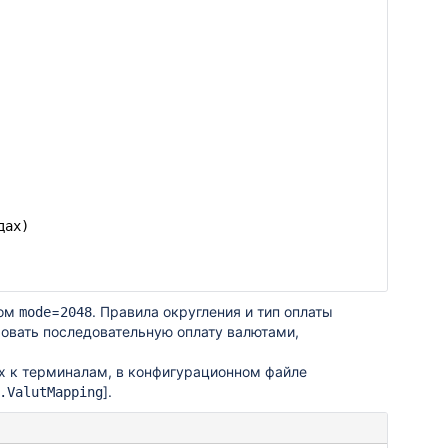
дах)
ром
=
. Правила округления и тип оплаты
mode
2048
ровать последовательную оплату валютами,
ых к терминалам, в конфигурационном файле
].
.ValutMapping