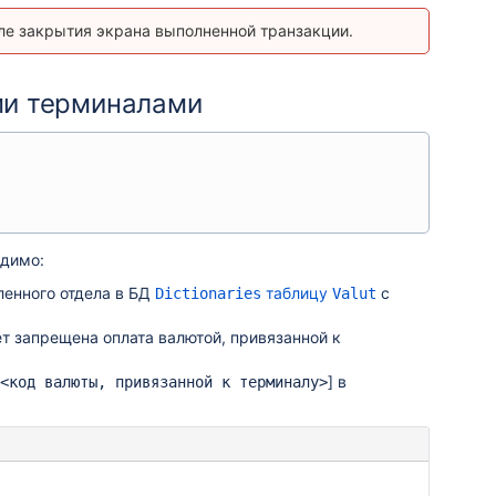
ле закрытия экрана выполненной транзакции.
ми терминалами
одимо:
ленного отдела в БД
таблицу
с
Dictionaries
Valut
ет запрещена оплата валютой, привязанной к
] в
<код валюты, привязанной к терминалу>