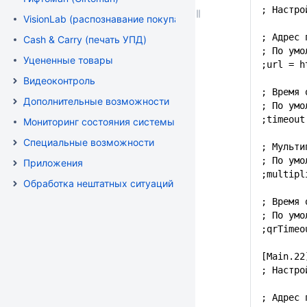
; Настро
VisionLab (распознавание покупателя)
; Адрес 
Cash & Carry (печать УПД)
; По ум
Уцененные товары
;url =
h
Видеоконтроль
; Время 
Дополнительные возможности
; По умо
;timeout
Мониторинг состояния системы
Специальные возможности
; Мульти
; По умо
Приложения
;multipl
Обработка нештатных ситуаций
; Время 
; По умо
;qrTime
[Main.22
; Настро
; Адрес 