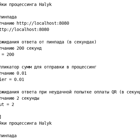
йки процессинга Halyk
пинпада
олчанию
http://localhost:8080
ttp://localhost:8080
ожидания ответа от пинпада (в секундах)
лчанию 200 секунд
 = 200
пликатор сумм для отправки в процессинг
лчанию 0.01
ier = 0.01
ожидания ответа при неудачной попытке оплаты QR (в секун
лчанию 2 секунды
out = 2
]
йки процессинга Halyk
пинпада