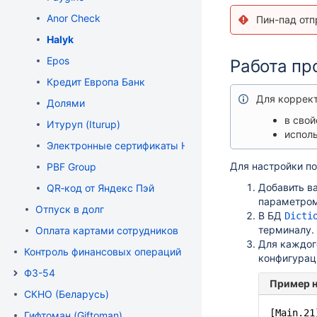
Anor Check
Пин-пад отп
Halyk
Epos
Работа пр
Кредит Европа Банк
Для коррек
Долями
в свой
Итуруп (Iturup)
исполь
Электронные сертификаты НСПК
Для настройки по
PBF Group
Добавить ва
QR‑код от Яндекс Пэй
параметро
Отпуск в долг
В БД
Dicti
терминалу.
Оплата картами сотрудников
Для каждог
Контроль финансовых операций
конфигура
ФЗ-54
Пример н
СКНО (Беларусь)
[Main.21
Гифтоман (Giftoman)