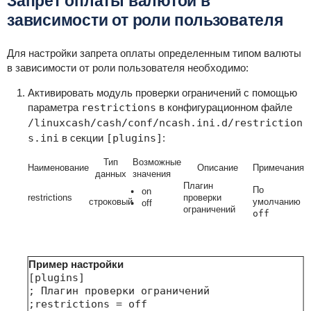
Запрет оплаты валютой в
зависимости от роли пользователя
Для настройки запрета оплаты определенным типом валюты
в зависимости от роли пользователя необходимо:
Активировать модуль проверки ограничений с помощью
параметра
restrictions
в конфигурационном файле
/linuxcash/cash/conf/ncash.ini.d/restriction
s.ini
в секции
[plugins]
:
Тип
Возможные
Наименование
Описание
Примечания
данных
значения
Плагин
По
on
restrictions
проверки
строковый
умолчанию
off
ограничений
off
Пример настройки
[plugins]

; Плагин проверки ограничений

;restrictions = off