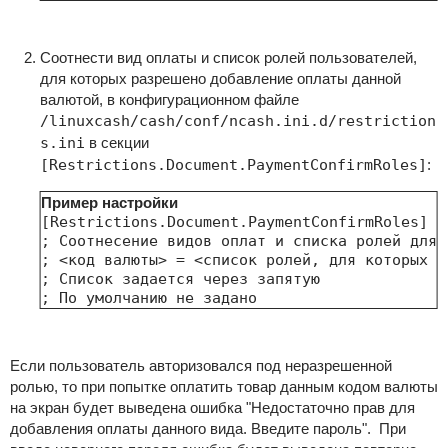
Соотнести вид оплаты и список ролей пользователей,
для которых разрешено добавление оплаты данной
валютой, в конфигурационном файле
/linuxcash/cash/conf/ncash.ini.d/restriction
s.ini
в секции
[Restrictions.Document.PaymentConfirmRoles]
:
Пример настройки
[Restrictions.Document.PaymentConfirmRoles]

; Соотнесение видов оплат и списка ролей для 
; <код валюты> = <список ролей, для которых р
; Список задается через запятую

; По умолчанию не задано
Если пользователь авторизовался под неразрешенной
ролью, то при попытке оплатить товар данным кодом валюты
на экран будет выведена ошибка "Недостаточно прав для
добавления оплаты данного вида. Введите пароль". При