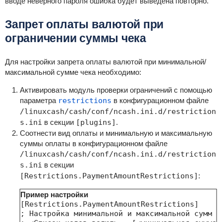
вводе неверного пароля ошибка будет выведена повторно.
Запрет оплаты валютой при
ограничении суммы чека
Для настройки запрета оплаты валютой при минимальной/
максимальной сумме чека необходимо:
Активировать модуль проверки ограничений с помощью
параметра
restrictions
в конфигурационном файле
/linuxcash/cash/conf/ncash.ini.d/restriction
s.ini
в секции
[plugins]
.
Соотнести вид оплаты и минимальную и максимальную
суммы оплаты в конфигурационном файле
/linuxcash/cash/conf/ncash.ini.d/restriction
s.ini
в секции
[Restrictions.PaymentAmountRestrictions]
:
Пример настройки
[Restrictions.PaymentAmountRestrictions]

; Настройка минимальной и максимальной сумм о