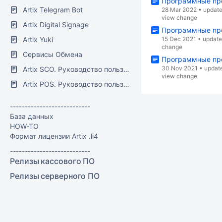
Программные про
Artix Telegram Bot
28 Mar 2022
•
updat
view change
Artix Digital Signage
Программные про
Artix Yuki
15 Dec 2021
•
updat
change
Сервисы Обмена
Программные про
30 Nov 2021
•
updat
Artix SCO. Руководство пользователя
view change
Artix POS. Руководство пользователя
---------------------------
База данных
HOW-TO
Формат лицензии Artix .li4
---------------------------
Релизы кассового ПО
Релизы серверного ПО