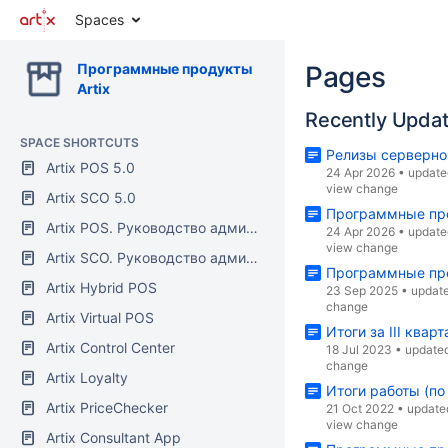
Spaces
Программные продукты
Pages
Artix
Recently Upda
SPACE SHORTCUTS
Релизы серверно
Artix POS 5.0
24 Apr 2026
•
update
view change
Artix SCO 5.0
Программные про
Artix POS. Руководство администратора
24 Apr 2026
•
update
view change
Artix SCO. Руководство администратора
Программные про
Artix Hybrid POS
23 Sep 2025
•
updat
change
Artix Virtual POS
Итоги за III квар
Artix Control Center
18 Jul 2023
•
update
change
Artix Loyalty
Итоги работы (по
Artix PriceChecker
21 Oct 2022
•
update
view change
Artix Consultant App