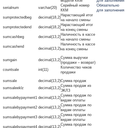
модели ККМ
для заполнения
Серийный номер
Обязательно
serialnum
varchar(20)
ККМ
для заполнения
Нарастающий итог
sumprotectedbeg
decimal(18,2)
на начало смены
Нарастающий итог
sumprotectedend
decimal(18,2)
на конец смены
Наличность в кассе
sumcashbeg
decimal(13,2)
на начало смены
Наличность в кассе
sumcashend
decimal(13,2)
на конец смены
Сумма выручки
sumgain
decimal(13,2)
(продажи – возврат)
Количество чеков
countsale
int(11)
продажи
sumsale
decimal(13,2)
Сумма продаж
Сумма продаж из
sumsaleeklz
decimal(13,2)
ЭКЛЗ
Сумма продаж по
sumsalebypayment1
decimal(13,2)
видам оплаты
Сумма продаж по
sumsalebypayment2
decimal(13,2)
видам оплаты
Сумма продаж по
sumsalebypayment3
decimal(13,2)
видам оплаты
Сумма продаж по
sumsalebypayment4
decimal(13,2)