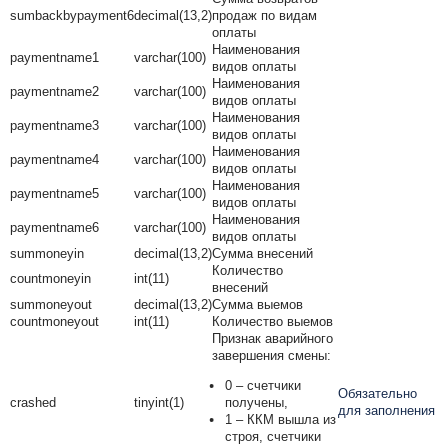
sumbackbypayment6
decimal(13,2)
продаж по видам
оплаты
Наименования
paymentname1
varchar(100)
видов оплаты
Наименования
paymentname2
varchar(100)
видов оплаты
Наименования
paymentname3
varchar(100)
видов оплаты
Наименования
paymentname4
varchar(100)
видов оплаты
Наименования
paymentname5
varchar(100)
видов оплаты
Наименования
paymentname6
varchar(100)
видов оплаты
summoneyin
decimal(13,2)
Сумма внесений
Количество
countmoneyin
int(11)
внесений
summoneyout
decimal(13,2)
Сумма выемов
countmoneyout
int(11)
Количество выемов
Признак аварийного
завершения смены:
0 – счетчики
Обязательно
crashed
tinyint(1)
получены,
для заполнения
1 – ККМ вышла из
строя, счетчики