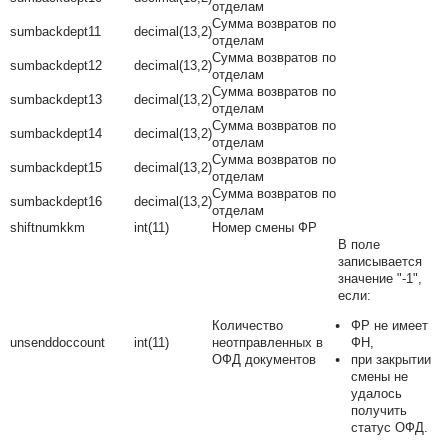
отделам
Сумма возвратов по
sumbackdept11
decimal(13,2)
отделам
Сумма возвратов по
sumbackdept12
decimal(13,2)
отделам
Сумма возвратов по
sumbackdept13
decimal(13,2)
отделам
Сумма возвратов по
sumbackdept14
decimal(13,2)
отделам
Сумма возвратов по
sumbackdept15
decimal(13,2)
отделам
Сумма возвратов по
sumbackdept16
decimal(13,2)
отделам
shiftnumkkm
int(11)
Номер смены ФР
В поле
записывается
значение "-1",
если:
Количество
ФР не имеет
unsenddoccount
int(11)
неотправленных в
ФН,
ОФД документов
при закрытии
смены не
удалось
получить
статус ОФД.