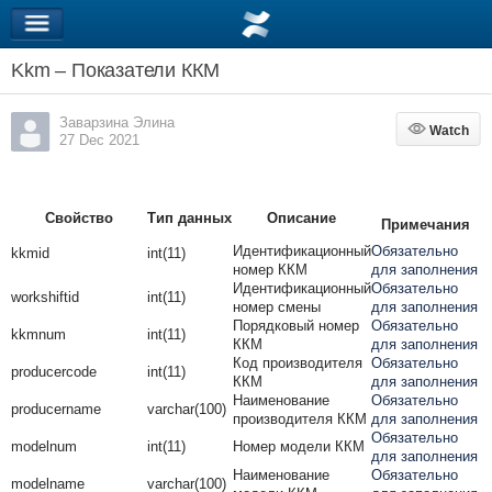
Kkm – Показатели ККМ
Заварзина Элина
Watch
Watch
27 Dec 2021
Свойство
Тип данных
Описание
Примечания
Идентификационный
Обязательно
kkmid
int(11)
номер ККМ
для заполнения
Идентификационный
Обязательно
workshiftid
int(11)
номер смены
для заполнения
Порядковый номер
Обязательно
kkmnum
int(11)
ККМ
для заполнения
Код производителя
Обязательно
producercode
int(11)
ККМ
для заполнения
Наименование
Обязательно
producername
varchar(100)
производителя ККМ
для заполнения
Обязательно
modelnum
int(11)
Номер модели ККМ
для заполнения
Наименование
Обязательно
modelname
varchar(100)