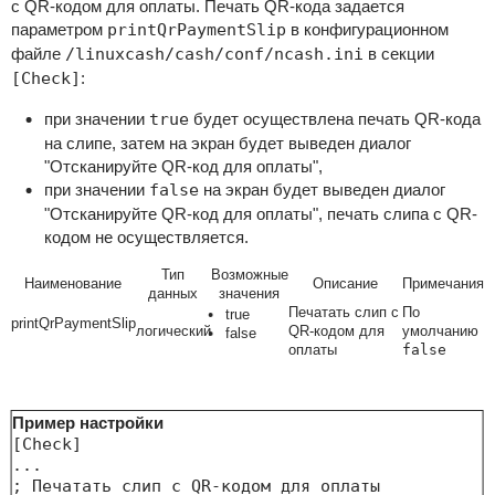
с QR-кодом для оплаты. Печать QR-кода задается
параметром
printQrPaymentSlip
в конфигурационном
файле
/linuxcash/cash/conf/ncash.ini
в секции
[Check]
:
при значении
true
будет осуществлена печать QR-кода
на слипе, затем на экран будет выведен диалог
"Отсканируйте QR-код для оплаты",
при значении
false
на экран будет выведен диалог
"Отсканируйте QR-код для оплаты", печать слипа с QR-
кодом не осуществляется.
Тип
Возможные
Наименование
Описание
Примечания
данных
значения
Печатать слип с
По
true
printQrPaymentSlip
логический
QR-кодом для
умолчанию
false
оплаты
false
Пример настройки
[Check]

...

; Печатать слип с QR-кодом для оплаты
