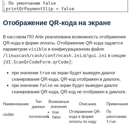
; По умолчанию false

;printQrPaymentSlip = false
Отображение QR-кода на экране
В кассовом ПО Artix реализована возможность отображения
QR-кода в форме оплаты. Отображение QR-кода задается
параметром
visible
в конфигурационном файле
/linuxcash/cash/conf/ncash.ini
.
d/gui.ini
в секции
[UI.ScanQrCodeForm.qrCode]
:
при значении
true
на экран будет выведен диалог
сканирования QR-кода, QR-код отображен в диалоге,
при значении
false
на экран будет выведен диалог
сканирования QR-кода, QR-код не отображен в диалоге.
Тип
Возможные
Наименование
Описание
Примечания
данных
значения
Отображение QR-
По
true
visible
логический
кода в форме
умолчанию
false
оплаты по коду
true