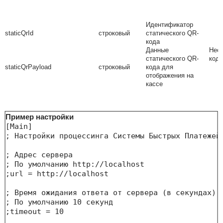
Идентификатор
staticQrId
строковый
статического QR-
кода
Данные
Необ
статического QR-
кода
staticQrPayload
строковый
кода для
отображения на
кассе
Пример настройки
[Main]

; Настройки процессинга Системы Быстрых Платежей 
; Адрес сервера

; По умолчанию http://localhost

;url = http://localhost

; Время ожидания ответа от сервера (в секундах)

; По умолчанию 10 секунд

;timeout = 10
