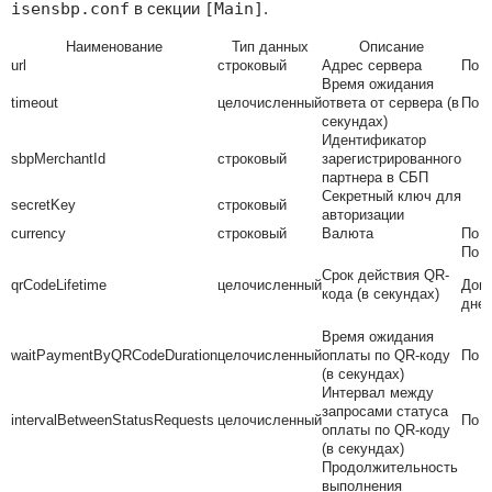
isensbp.conf
в секции
[Main]
.
Наименование
Тип данных
Описание
url
строковый
Адрес сервера
По 
Время ожидания
timeout
целочисленный
ответа от сервера (в
По 
секундах)
Идентификатор
sbpMerchantId
строковый
зарегистрированного
партнера в СБП
Секретный ключ для
secretKey
строковый
авторизации
currency
строковый
Валюта
По 
По 
Cрок действия QR-
qrCodeLifetime
целочисленный
Допу
кода (в секундах)
дней
Время ожидания
waitPaymentByQRCodeDuration
целочисленный
оплаты по QR-коду
По 
(в секундах)
Интервал между
запросами статуса
intervalBetweenStatusRequests
целочисленный
По 
оплаты по QR-коду
(в секундах)
Продолжительность
выполнения