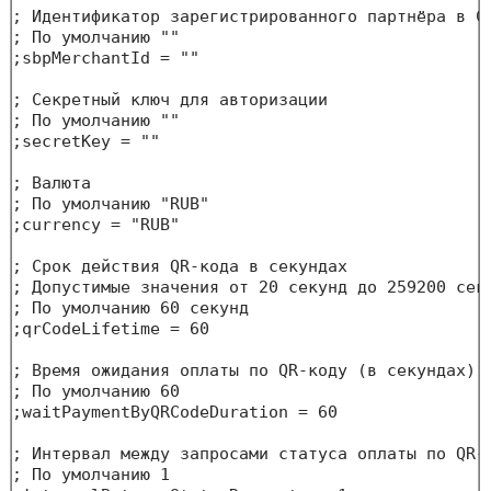
; Идентификатор зарегистрированного партнёра в СБ
; По умолчанию ""

;sbpMerchantId = ""

; Секретный ключ для авторизации

; По умолчанию ""

;secretKey = ""

; Валюта

; По умолчанию "RUB"

;currency = "RUB"

; Cрок действия QR-кода в секундах

; Допустимые значения от 20 секунд до 259200 секу
; По умолчанию 60 секунд

;qrCodeLifetime = 60

; Время ожидания оплаты по QR-коду (в секундах)

; По умолчанию 60

;waitPaymentByQRCodeDuration = 60

; Интервал между запросами статуса оплаты по QR-к
; По умолчанию 1
