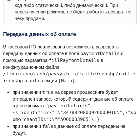
код либо статический, либо динамический. При
переключении режимов не будет работать возврат по
чеку продажи.
Передача данных об оплате
В кассовом ПО реализована возможность разрешать
передачу данных об оплате в поле
paymentDetails
с
помощью параметра
fillPaymentDetails
в
конфигурационном файле
/linuxcash/cash/paysystems/raiffeisensbp/raiffe
isensbp.conf
в секции
[Main]
:
при значении
true
на сервер процессинга будет
отправлен запрос, который содержит данные об оплате
в json-формате "
paymentDetails":"
{\"identifier\":\"3478820800920000010\",\"sb
pmerchantID\":\"MA0000039051\"}
",
при значении
false
данные об оплате переданы не
будут.