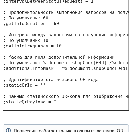
;intervalBetweenStatusRequests = 1

; Продолжительность выполнения запросов на получе
; По умолчанию 60

;getInfoDuration = 60

; Интервал между запросами на получение информаци
; По умолчанию 10

;getInfoFrequency = 10

; Маска для поля дополнительной информации

; По умолчанию %(document.shopCode[04d])/%(docum
;additionalInfoMask = "%(document.shopCode[04d])
; Идентификатор статического QR-кода

;staticQrId = ""

; Данные статического QR-кода для отображения на 
;staticQrPayload = ""

Процессинг работает только в одном из режимов: QR-