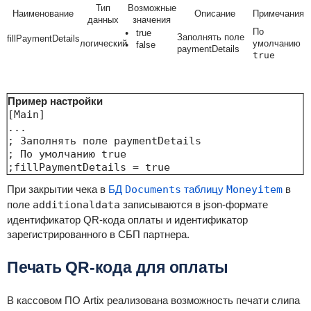
Тип
Возможные
Наименование
Описание
Примечания
данных
значения
По
true
Заполнять поле
fillPaymentDetails
логический
умолчанию
false
paymentDetails
true
Пример настройки
[Main]

...

; Заполнять поле paymentDetails

; По умолчанию true

;fillPaymentDetails = true
При закрытии чека в
БД
Documents
таблицу
Moneyitem
в
поле
additionaldata
записываются в json-формате
идентификатор QR-кода оплаты и идентификатор
зарегистрированного в СБП партнера.
Печать QR-кода для оплаты
В кассовом ПО Artix реализована возможность печати слипа