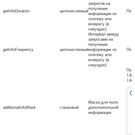
запросов на
получение
getInfoDuration
целочисленный
По 
информации по
платежу или
возврату (в
секундах)
Интервал между
запросами на
получение
getInfoFrequency
целочисленный
информации по
По 
платежу или
возврату (в
секундах)
По у
(do
(do
Маска для поля
additionalInfoMask
строковый
дополнительной
информации