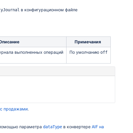
в конфигурационном файле
tyJournal
Описание
Примечания
урнала выполненных операций
По умолчанию
off
 с продажами
.
 помощью параметра
в конвертере
AIF на
dataType