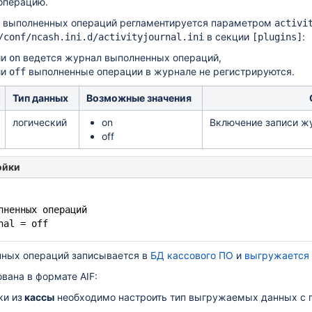
операцию.
 выполненных операций регламентируется параметром
activi
в секции
:
/conf/ncash.
ini.d/activityjournal
.ini
[plugins]
ии
ведется журнал выполненных операций,
on
ии
выполненные операции в журнале не регистрируются.
off
Тип данных
Возможные значения
логический
on
Включение записи ж
off
ойки
лненных операций
nal = off
ных операций записывается в
БД кассового ПО
и
выгружается
ована в формате
AIF:
ки из
кассы
необходимо настроить тип выгружаемых данных с