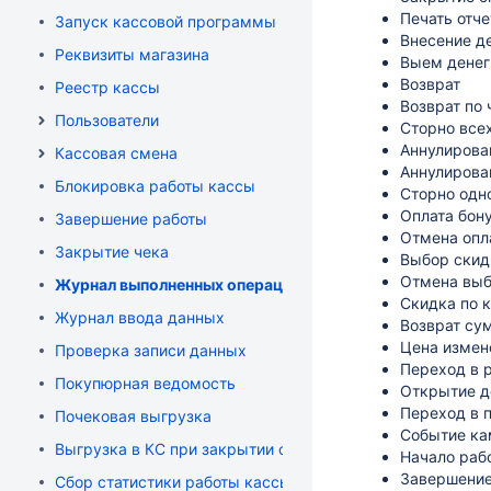
Печать отче
Запуск кассовой программы
Внесение д
Реквизиты магазина
Выем денег
Возврат
Реестр кассы
Возврат по
Пользователи
Сторно все
Аннулирова
Кассовая смена
Аннулирова
Блокировка работы кассы
Сторно одн
Оплата бон
Завершение работы
Отмена опл
Закрытие чека
Выбор скид
Отмена выб
Журнал выполненных операций
Скидка по 
Журнал ввода данных
Возврат су
Цена измен
Проверка записи данных
Переход в 
Покупюрная ведомость
Открытие д
Переход в 
Почековая выгрузка
Событие ка
Выгрузка в КС при закрытии смены
Начало раб
Завершение
Сбор статистики работы кассы