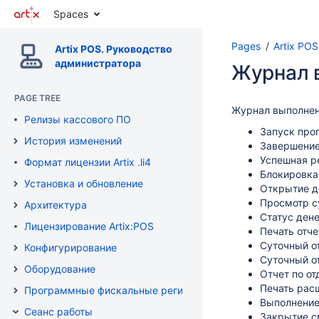
Spaces
Pages
Artix PO
Artix POS. Руководство
администратора
Журнал 
PAGE TREE
Журнал выполнен
Релизы кассового ПО
Запуск пр
История изменений
Завершение
Успешная р
Формат лицензии Artix .li4
Блокировка
Установка и обновление
Открытие д
Просмотр 
Архитектура
Статус ден
Лицензирование Artix:POS
Печать отч
Суточный о
Конфигурирование
Суточный о
Оборудование
Отчет по о
Печать рас
Программные фискальные регистраторы
Выполнение
Сеанс работы
Закрытие 