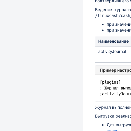
подтвердившего 
Ведение журнала
/linuxcash/cash
при значен
при значен
Наименование
activityJournal
Пример настр
[plugins]
; Журнал выпо
;activityJour
Журнал выполнен
Выгрузка реализ
Для выгруз
кассе
.