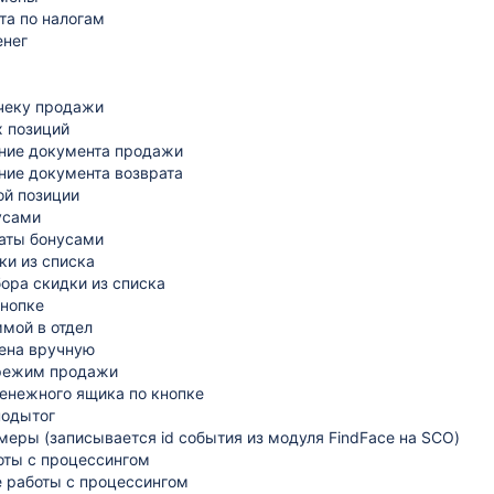
та по налогам
енег
 чеку продажи
х позиций
ние документа продажи
ние документа возврата
ой позиции
усами
аты бонусами
ки из списка
ора скидки из списка
кнопке
ммой в отдел
ена вручную
режим продажи
енежного ящика по кнопке
подытог
меры (записывается id события из модуля FindFace на SCO)
оты с процессингом
 работы с процессингом