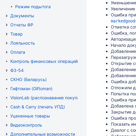
Уменьшение
Режим подытога
Увеличение
Ошибка при
Документы
markedgood
Отчеты ФР
Отметка со
Ошибка, по
Товар
Авторизаци
Лояльность
Начало док
Добавление
Оплата
Перезагруз
Контроль финансовых операций
Открытие 
Добавление
ФЗ-54
Добавление
СКНО (Беларусь)
Ошибка доб
Отложили д
Гифтоман (Giftoman)
Попытка по
VisionLab (распознавание покупателя)
Ошибка при
Добавлена 
Cash & Carry (печать УПД)
Закрытие д
Уцененные товары
Ошибка про
Показать и
Видеоконтроль
Диалог с с
Дополнительные возможности