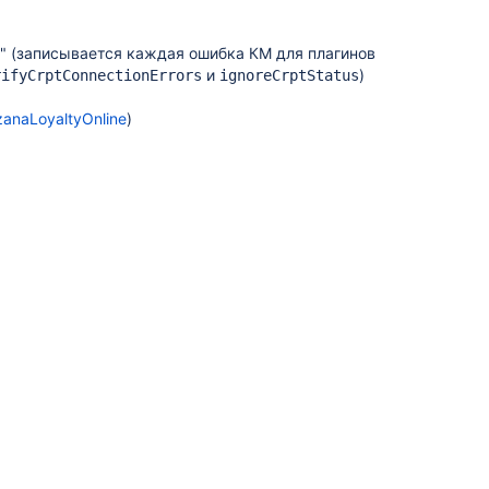
" (записывается каждая ошибка КМ для плагинов
и
)
rifyCrptConnectionErrors
ignoreCrptStatus
anaLoyaltyOnline
)