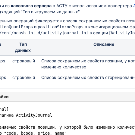
ки из
кассового сервера
в АСТУ с использованием конвертера
дходящий "Тип выгружаемых данных".
енных операций фиксируется список сохраняемых свойств пози
и
в конфигурационном фа
tionQuantProps
positionStornoProps
в секции [
/conf/ncash.ini.d/activityjournal.ini
ActivityJo
е
Тип
Описание
данных
ops
строковый
Список сохраняемых свойств позиции, у ко
изменено количество
ops
строковый
Список сохраняемых свойств сторнированн
ойки
nal]
лагина ActivityJournal
аняемых свойств позиции, у которой было изменено количес
ю "code, bcode, price, name"