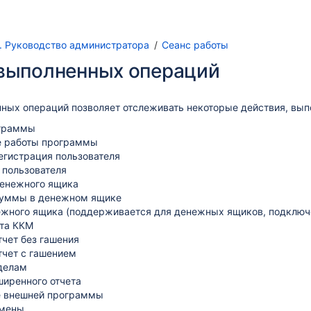
S. Руководство администратора
Сеанс работы
выполненных операций
ных операций позволяет отслеживать некоторые действия, вып
ограммы
 работы программы
егистрация пользователя
 пользователя
енежного ящика
суммы в денежном ящике
ежного ящика (поддерживается для денежных ящиков, подключен
ета ККМ
тчет без гашения
тчет с гашением
тделам
ширенного отчета
 внешней программы
смены