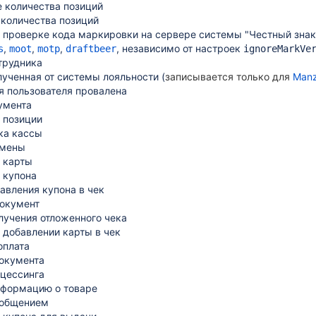
 количества позиций
 количества позиций
 проверке кода маркировки на сервере системы "Честный знак
,
,
,
, независимо от настроек
s
moot
motp
draftbeer
ignoreMarkVe
трудника
лученная от системы лояльности (
записывается только для
Manz
я пользователя провалена
умента
 позиции
ка кассы
смены
 карты
 купона
авления купона в чек
окумент
лучения отложенного чека
 добавлении карты в чек
оплата
окумента
цессинга
нформацию о товаре
ообщением