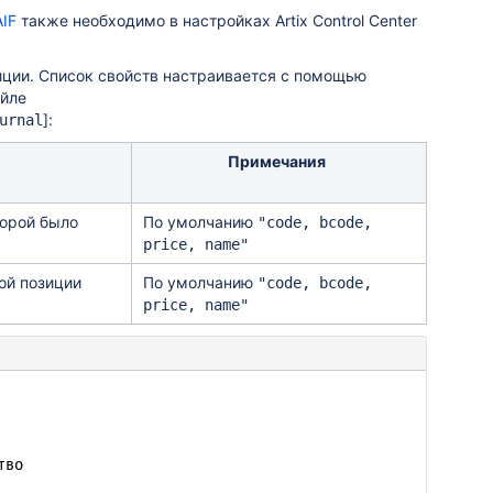
AIF
также необходимо в настройках Artix Control Center
ции. Список свойств настраивается с помощью
йле
]:
urnal
Примечания
торой было
По умолчанию
"code, bcode,
price, name"
ой позиции
По умолчанию
"code, bcode,
price, name"
тво