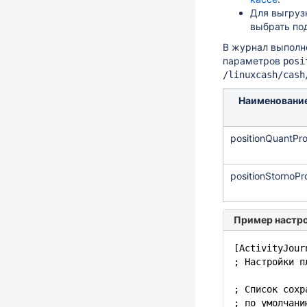
Для выгруз
выбрать по
В журнал выполн
параметров
posi
/linuxcash/cash
Наименовани
positionQuantPr
positionStornoPr
Пример настр
[ActivityJour
; Настройки п
; Список сохр
; по умолчани