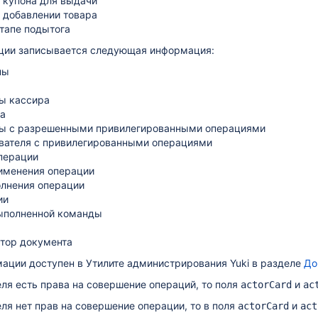
 купона для выдачи
 добавлении товара
этапе подытога
ции записывается следующая информация:
ны
ы кассира
а
ы с разрешенными привилегированными операциями
вателя с привилегированными операциями
перации
именения операции
лнения операции
ии
ыполненной команды
тор документа
ации доступен в Утилите администрирования Yuki в разделе
До
еля есть права на совершение операций, то поля
и
actorCard
ac
еля нет прав на совершение операции, то в поля
и
actorCard
act