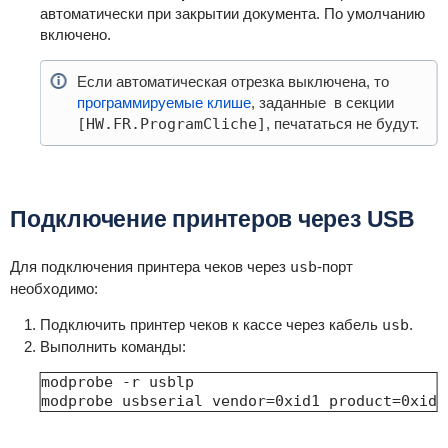
автоматически при закрытии документа. По умолчанию
включено.
Если автоматическая отрезка выключена, то
программируемые клише
, заданные в секции
[HW.FR.ProgramCliche]
, печататься не будут.
Подключение принтеров через USB
Для подключения принтера чеков через
usb
-порт
необходимо:
Подключить принтер чеков к кассе через кабель
usb
.
Выполнить команды:
modprobe -r usblp

modprobe usbserial vendor=0xid1 product=0xid2