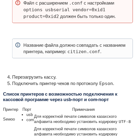
Файл с расширением
.conf
с настройками
options usbserial vendor=0xid1
product=0xid2
должен быть только один.
Название файла должно совпадать с названием
принтера, например:
citizen.conf
.
Перезагрузить кассу.
Подключить принтер чеков по протоколу
Epson
.
Список принтеров c возможностью подключения к
кассовой программе через usb-порт и com-порт
Принтер
Порт
Примечания
usb
Для корректной печати символов казахского
Sewoo
com
алфавита необходимо установить кодировку
UTF-8
Для корректной печати символов казахского
алфавита необходимо установить кодировку