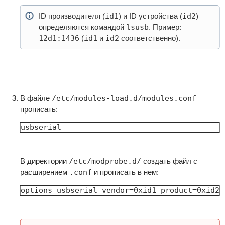
ID производителя (
id1
) и ID устройства (
id2
)
определяются командой
lsusb
. Пример:
12d1:1436
(
id1
и
id2
соответственно).
В файле
/etc/modules-load.d/modules.conf
прописать:
usbserial
В директории
/etc/modprobe.d/
создать файл с
расширением
.conf
и прописать в нем:
options usbserial vendor=0xid1 product=0xid2