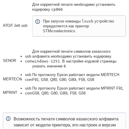
Для корректной печати необходимо установить
кодировку
cp866
При запуске команды
lsusb
устройство
АТОЛ Jett
usb
определяется как принтер
STMicroelectronics.
Для корректной печати символов казахского
usb
алфавита необходимо установить кодировку
SENOR
com
windows-1251
. В настройке кодовой страницы
указать значение
6
usb
По протоколу Epson работают модели MERTECH
MERTECH
com
F91, G58, Q80, G80, G80i, F58, G58
usb
По протоколу Epson работают модели MPRINT F91,
MPRINT
com
G58, Q80, G80, G80i, F58, G58
Возможность печати символов казахского алфавита
зависит от модели принтера, его настроек и версии