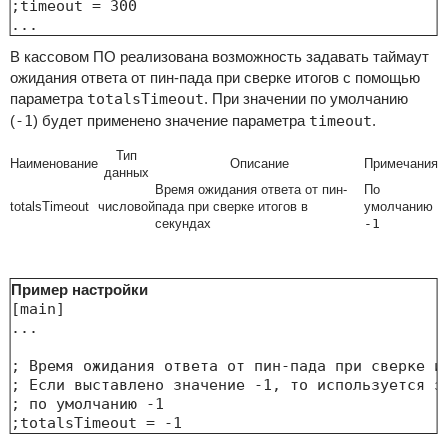
;timeout = 300

...
В кассовом ПО реализована возможность задавать таймаут
ожидания ответа от пин-пада при сверке итогов с помощью
параметра
totalsTimeout
. При значении по умолчанию
(
-1
) будет применено значение параметра
timeout
.
Тип
Наименование
Описание
Примечания
данных
Время ожидания ответа от пин-
По
totalsTimeout
числовой
пада при сверке итогов в
умолчанию
секундах
-1
Пример настройки
[main]

...

; Время ожидания ответа от пин-пада при сверке ит
; Если выставлено значение -1, то используется зн
; по умолчанию -1

;totalsTimeout = -1