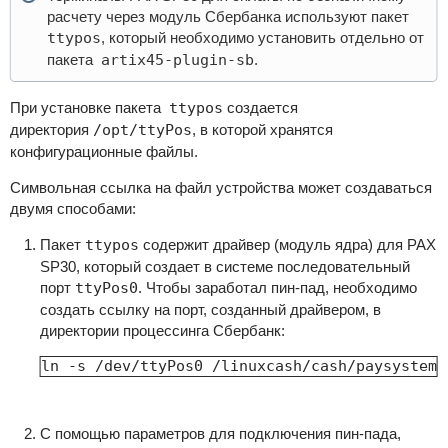
расчету через модуль Сбербанка используют пакет
ttypos
, который необходимо установить отдельно от
пакета
artix45-plugin-sb
.
При установке пакета
ttypos
создается
директория
/opt/ttyPos
, в которой хранятся
конфигурационные файлы.
Символьная ссылка на файл устройства может создаваться
двумя способами:
Пакет
ttypos
содержит драйвер (модуль ядра) для PAX
SP30, который создает в системе последовательный
порт
ttyPos0
. Чтобы заработал пин-пад, необходимо
создать ссылку на порт, созданный драйвером, в
директории процессинга Cбербанк:
ln -s /dev/ttyPos0 /linuxcash/cash/paysystems
С помощью параметров для подключения пин-пада,