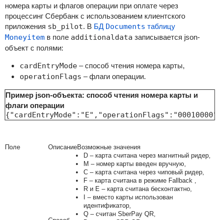
номера карты и флагов операции при оплате через
процессинг Сбербанк с использованием клиентского
приложения
sb_pilot
. В
БД
Documents
таблицу
Moneyitem
в поле
additionaldata
записывается json-
объект с полями:
cardEntryMode
– способ чтения номера карты,
operationFlags
– флаги операции.
Пример json-объекта: способ чтения номера карты и
флаги операции
{"cardEntryMode":"E","operationFlags":"00010000"
Поле
Описание
Возможные значения
D
– карта считана через магнитный ридер,
M
– номер карты введен вручную,
C
– карта считана через чиповый ридер,
F
– карта считана в режиме
Fallback
,
R
и E – карта считана бесконтактно,
I – вместо карты использован
идентификатор,
Q – считан SberPay QR,