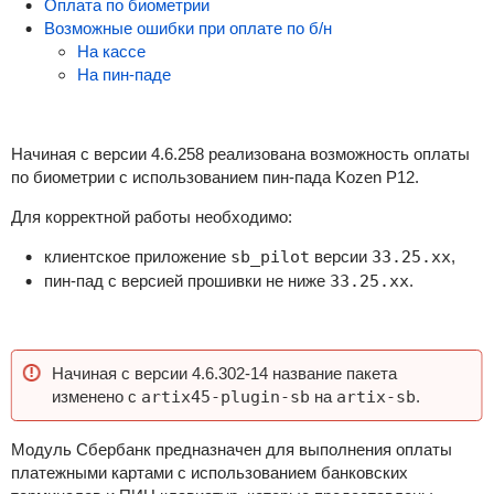
Оплата по биометрии
Возможные ошибки при оплате по б/н
На кассе
На пин-паде
Начиная с версии 4.6.258 реализована возможность оплаты
по биометрии с использованием пин-пада Kozen P12.
Для корректной работы необходимо:
клиентское приложение
sb_pilot
версии
33.25.xx
,
пин-пад с версией прошивки не ниже
33.25.xx
.
Начиная с версии 4.6.302-14 название пакета
изменено с
artix45-plugin-sb
на
artix-sb
.
Модуль Сбербанк предназначен для выполнения оплаты
платежными картами с использованием банковских