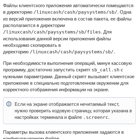
Файлы клиентского приложения автоматически помещаются
в директорию
/linuxcash/cash/paysystems/sb/
. Одна
из версий приложения включена в состав пакета, ее файлы
располагаются в директории
/linuxcash/cash/paysystems/sb/files
. Для
использования данной версии приложения файлы
необходимо скопировать в
директорию
/linuxcash/cash/paysystems/sb/
.
При необходимости выполнения операций, минуя кассовую
программу, достаточно запустить скрипт
sb_call.sh
с
нужными параметрами. Данный скрипт вызывает клиентское
приложение в специально подготовленном окружении для
корректного отображения информации на экране.
Если на экране отображается нечитаемый текст,
нужно проверить кодовую страницу, которая указана в
настройках терминала и файле
.screenrc
.
Параметры вызова клиентского приложения задаются в
конфигурационном файле