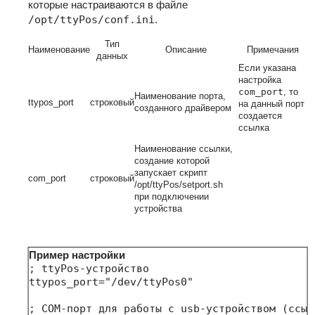
которые настраиваются в файле
/opt/ttyPos/conf.ini
.
Тип
Наименование
Описание
Примечания
данных
Если указана
настройка
com_port
, то
Наименование порта,
ttypos_port
строковый
на данный порт
созданного драйвером
создается
ссылка
Наименование ссылки,
создание которой
запускает скрипт
com_port
строковый
/opt/ttyPos/setport.sh
при подключении
устройства
Пример настройки
; ttyPos-устройство

ttypos_port="/dev/ttyPos0"

; COM-порт для работы с usb-устройством (ссыл