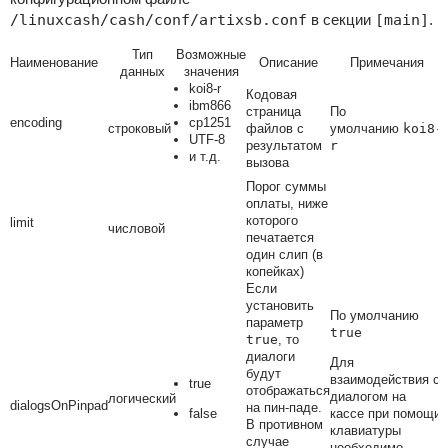
/linuxcash/cash/conf/artixsb.conf
в секции
[main]
.
Тип
Возможные
Наименование
Описание
Примечания
данных
значения
koi8-r
Кодовая
ibm866
страница
По
encoding
cp1251
строковый
файлов с
умолчанию
koi8-
UTF-8
результатом
r
и т.д.
вызова
Порог суммы
оплаты, ниже
которого
limit
числовой
печатается
один слип (в
копейках)
Если
установить
По умолчанию
параметр
true
true
, то
диалоги
Для
будут
взаимодействия с
true
отображаться
диалогом на
логический
dialogsOnPinpad
на пин-паде.
false
кассе при помощи
В противном
клавиатуры
случае
необходимо