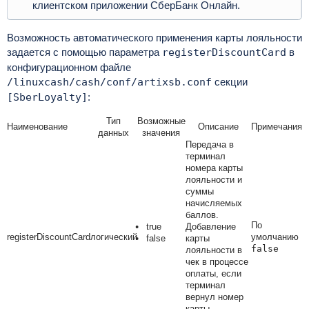
клиентском приложении СберБанк Онлайн.
Возможность автоматического применения карты лояльности
задается с помощью параметра
registerDiscountCard
в
конфигурационном файле
/linuxcash/cash/conf/artixsb.conf
секции
[SberLoyalty]
:
Тип
Возможные
Наименование
Описание
Примечания
данных
значения
Передача в
терминал
номера карты
лояльности и
суммы
начисляемых
баллов.
По
true
Добавление
registerDiscountCard
логический
умолчанию
false
карты
false
лояльности в
чек в процессе
оплаты, если
терминал
вернул номер
карты