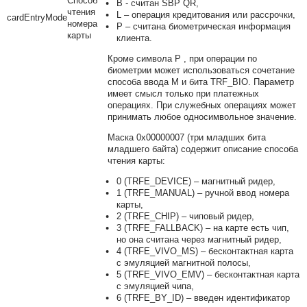
Способ
B - считан SBP QR,
чтения
L – операция кредитования или рассрочки,
cardEntryMode
номера
P
– считана биометрическая информация
карты
клиента.
Кроме
символа
P
, при операции по
биометрии может использоваться сочетание
способа ввода
M
и бита
TRF_BIO
. Параметр
имеет смысл только при платежных
операциях. При служебных операциях может
принимать любое односимвольное значение.
Маска 0x00000007 (три младших бита
младшего байта) содержит описание способа
чтения карты:
0 (TRFE_DEVICE) – магнитный ридер,
1 (TRFE_MANUAL) – ручной ввод номера
карты,
2 (TRFE_CHIP) – чиповый ридер,
3 (TRFE_FALLBACK) – на карте есть чип,
но она считана через магнитный ридер,
4 (TRFE_VIVO_MS) – бесконтактная карта
с эмуляцией магнитной полосы,
5 (TRFE_VIVO_EMV) – бесконтактная карта
с эмуляцией чипа,
6 (TRFE_BY_ID) – введен идентификатор