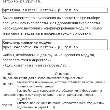
artix45-plugin-sb
.
aptitude install artix45-plugin-sb
Вызов клиентского приложения выполняется при выборе
специального типа оплаты. Для добавления типа оплаты
необходимо выполнить конфигурирование модуля. Номер
типа оплаты задается в процессе конфигурирования.
Конфигурирование модуля
dpkg-reconfigure artix45-plugin-sb
Файлы, необходимые для функционирования модуля,
располагаются в директории
/linuxcash/cash/paysystems/sb
.
Файл
Описание
sb_call.sh
Скрипт для вызова клиентского приложения
Клиентское приложение, которое отвечает за обращение к
sb_pilot
процессинговому центру
Настройки для корректного отображения информации на
.screenrc
экране при запуске клиентского приложения через
sb_call.sh
Символьная ссылка на файл устройства (необходима при
ttyS99
подключении через USB)