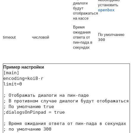
диалоги
установить
будут
openbox
отображаться
на кассе
Время
ожидания
По умолчанию
timeout
числовой
ответа от
300
пин-пада в
секундах
Пример настройки
[main]

encoding=koi8-r

limit=0

; Отображать диалоги на пин-паде

; В противном случае диалоги будут отображаться н
; По умолчанию true

;dialogsOnPinpad = true

; Время ожидания ответа от пин-пада в секундах

; по умолчанию 300
