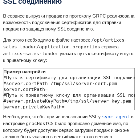
SSL соединению
В сервисе выгрузки продаж по протоколу GRPC реализована
возможность подключения сертификатов для отправки
продаж по защищенному SSL соединению.
Для этого необходимо в файле настроек
/
opt/artixcs-
sales-loader/application.properties
сервиса
artixcs-sales-loader
указать путь к сертификату и путь
к приватному ключу:
Пример настройки
#Путь к сертификату для организации SSL подключен
#server.certPath=/tmp/ssl/server-cert.pem

server.certPath=

#Путь к приватному ключу для организации SSL подк
#server.privateKeyPath=/tmp/ssl/server-key.pem

server.privateKeyPath=
Необходимо, чтобы при использовании SSL у
sync-agent
в
настройке
grpcHostCS
было прописано доменное имя, по
которому будет доступен сервис загрузки продаж и оно же
должно быть указано в сертификате этого сервиса.