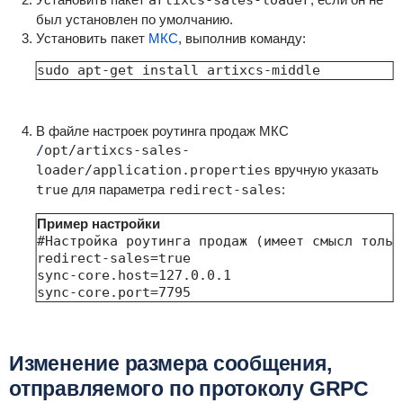
artixcs-sales-loader
был установлен по умолчанию.
Установить пакет
МКС
, выполнив команду:
sudo apt-get install artixcs-middle
В файле настроек роутинга продаж МКС
/
opt/artixcs-sales-
loader/application.properties
вручную указать
true
для параметра
redirect-sales
:
Пример настройки
#Настройка роутинга продаж (имеет смысл тольк
redirect-sales=true

sync-core.host=127.0.0.1

sync-core.port=7795
Изменение размера сообщения,
отправляемого по протоколу GRPC