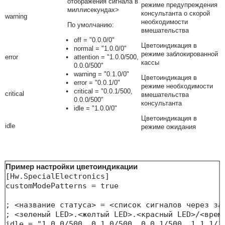
отображения сигнала в
режиме предупреждения
миллисекундах>
консультанта о скорой
warning
необходимости
По умолчанию:
вмешательства
off = "0.0.0/0"
Цветоиндикация в
normal = "1.0.0/0"
режиме заблокированной
error
attention = "1.0.0/500,
кассы
0.0.0/500"
warning = "0.1.0/0"
Цветоиндикация в
error = "0.0.1/0"
режиме необходимости
critical = "0.0.1/500,
critical
вмешательства
0.0.0/500"
консультанта
idle = "1.0.0/0"
Цветоиндикация в
idle
режиме ожидания
Пример настройки цветоиндикации
[Hw.SpecialElectronics]

customModePatterns = true 

; <название статуса> = <список сигналов через зап
; <зеленый LED>.<желтый LED>.<красный LED>/<время
idle = "1.0.0/500, 0.1.0/500, 0.0.1/500, 1.1.1/1