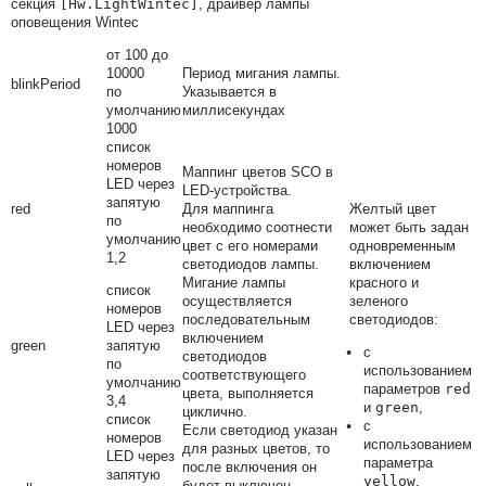
секция
[Hw.LightWintec]
, драйвер лампы
оповещения Wintec
от 100 до
10000
Период мигания лампы.
blinkPeriod
по
Указывается в
умолчанию
миллисекундах
1000
список
номеров
Маппинг цветов SCO в
LED через
LED-устройства.
запятую
red
Для маппинга
Желтый цвет
по
необходимо соотнести
может быть задан
умолчанию
цвет с его номерами
одновременным
1,2
светодиодов лампы.
включением
Мигание лампы
красного и
список
осуществляется
зеленого
номеров
последовательным
светодиодов:
LED через
включением
green
запятую
с
светодиодов
по
использованием
соответствующего
умолчанию
параметров
red
цвета, выполняется
3,4
и
green
,
циклично.
список
с
Если светодиод указан
номеров
использованием
для разных цветов, то
LED через
параметра
после включения он
запятую
yellow
.
будет выключен