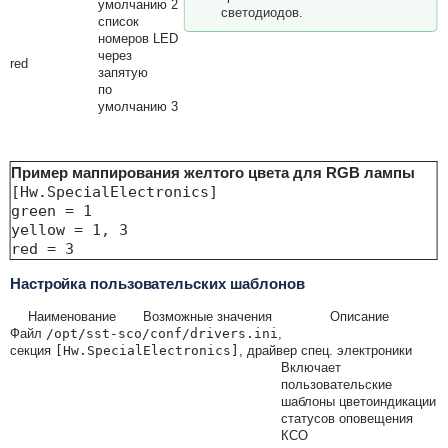
умолчанию 2
светодиодов.
список
номеров LED
через
red
запятую
по
умолчанию 3
Пример маппирования желтого цвета для RGB лампы
[Hw.SpecialElectronics]

green = 1

yellow = 1, 3

red = 3
Настройка пользовательских шаблонов
Наименование
Возможные значения
Описание
Файл
/opt/sst-sco/conf/drivers.ini
,
секция
[Hw.SpecialElectronics]
, драйвер спец. электроники
Включает
пользовательские
шаблоны цветоиндикации
статусов оповещения
КСО