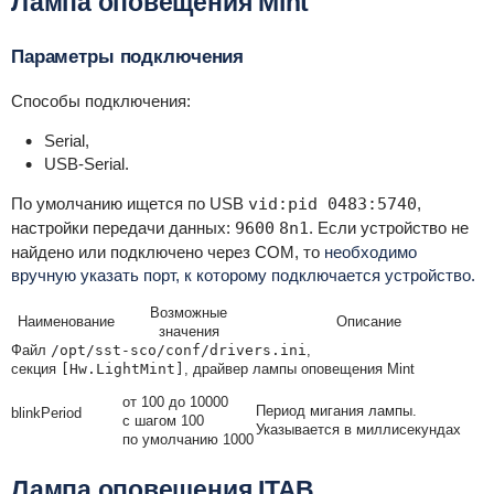
Лампа оповещения Mint
Параметры подключения
Способы подключения:
Serial,
USB-Serial.
По умолчанию ищется по USB
vid:pid 0483:5740
,
настройки передачи данных:
9600
8n1
. Если устройство не
найдено или подключено через COM, то
необходимо
вручную указать
порт, к которому подключается устройство.
Возможные
Наименование
Описание
значения
Файл
/opt/sst-sco/conf/drivers.ini
,
секция
[Hw.LightMint]
, драйвер лампы оповещения Mint
от 100 до 10000
Период мигания лампы.
blinkPeriod
с шагом 100
Указывается в миллисекундах
по умолчанию 1000
Лампа оповещения ITAB