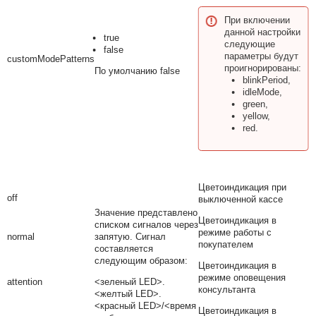
При включении
данной настройки
true
следующие
false
параметры будут
customModePatterns
проигнорированы:
По умолчанию false
blinkPeriod,
idleMode,
green,
yellow,
red.
Цветоиндикация при
off
выключенной кассе
Значение представлено
Цветоиндикация в
списком сигналов через
режиме работы с
normal
запятую. Сигнал
покупателем
составляется
следующим образом:
Цветоиндикация в
режиме оповещения
attention
<зеленый LED>.
консультанта
<желтый LED>.
<красный LED>/<время
Цветоиндикация в