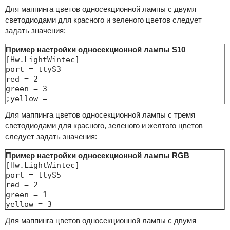
Для маппинга цветов односекционной лампы с двумя
светодиодами для красного и зеленого цветов следует
задать значения:
Пример настройки односекционной лампы S10
[Hw.LightWintec]

port = ttyS3

red = 2

green = 3

;yellow =
Для маппинга цветов односекционной лампы с тремя
светодиодами для красного, зеленого и желтого цветов
следует задать значения:
Пример настройки односекционной лампы RGB
[Hw.LightWintec]

port = ttyS5

red = 2

green = 1

yellow = 3
Для маппинга цветов односекционной лампы с двумя