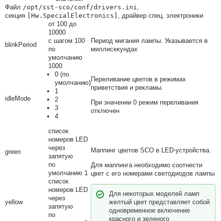
Файл
/opt/sst-sco/conf/drivers.ini
,
секция
[Hw.SpecialElectronics]
, драйвер спец. электроники
от 100 до
10000
с шагом 100
Период мигания лампы. Указывается в
blinkPeriod
по
миллисекундах
умолчанию
1000
0 (по
Переливание цветов в режимах
умолчанию)
приветствия и рекламы.
1
idleMode
2
При значении 0 режим переливания
3
отключен
4
список
номеров LED
через
Маппинг цветов SCO в LED-устройства.
green
запятую
по
Для маппинга необходимо соотнести
умолчанию 1
цвет с его номерами светодиодов лампы
список
номеров LED
Для некоторых моделей ламп
через
yellow
желтый цвет представляет собой
запятую
одновременное включение
по
красного и зеленого