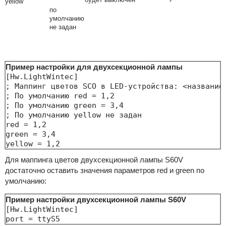
yellow
по
умолчанию
не задан
Пример настройки для двухсекционной лампы
[Hw.LightWintec]

; Маппинг цветов SCO в LED-устройства: <название 
; По умолчанию red = 1,2

; По умолчанию green = 3,4

; По умолчанию yellow не задан

red = 1,2

green = 3,4

yellow = 1,2
Для маппинга цветов двухсекционной лампы S60V
достаточно оставить значения параметров red и green по
умолчанию:
Пример настройки двухсекционной лампы S60V
[Hw.LightWintec]

port = ttyS5