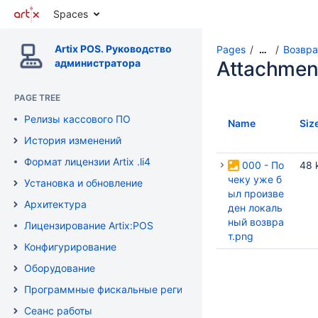
Spaces
Artix POS. Руководство
Pages
Возвра
…
администратора
Attachmen
PAGE TREE
Релизы кассового ПО
Name
Siz
История изменений
Формат лицензии Artix .li4
000 - По
48 
чеку уже б
Установка и обновление
ыл произве
Архитектура
ден локаль
ный возвра
Лицензирование Artix:POS
т.png
Конфигурирование
Оборудование
Программные фискальные регистраторы
Сеанс работы