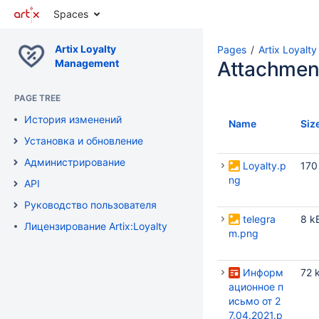
Spaces
Artix Loyalty
Pages
Artix Loyalty
Management
Attachmen
PAGE TREE
История изменений
Name
Siz
Установка и обновление
Администрирование
Loyalty.p
170
ng
API
Руководство пользователя
telegra
8 k
Лицензирование Artix:Loyalty
m.png
Информ
72 
ационное п
исьмо от 2
7.04.2021.p