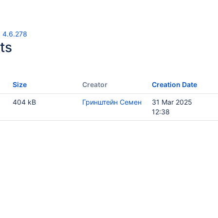
 4.6.278
ts
Size
Creator
Creation Date
404 kB
Гринштейн Семен
31 Mar 2025
12:38